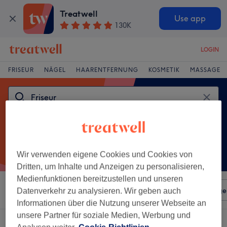
Treatwell
Use app
130K
LOGIN
FRISEUR
NÄGEL
HAARENTFERNUNG
KOSMETIK
MASSAGE
Wir verwenden eigene Cookies und Cookies von
Dritten, um Inhalte und Anzeigen zu personalisieren,
Medienfunktionen bereitzustellen und unseren
Sortieren nach
Beliebiger Preis
Salons
Expressange
Datenverkehr zu analysieren. Wir geben auch
Informationen über die Nutzung unserer Webseite an
unsere Partner für soziale Medien, Werbung und
Ein Salon, der anbietet:
friseur in Leverkusen