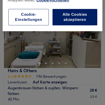
Analysen weiter.
Cookie-Richtlinien
Cookie-
Alle Cookies
Einstellungen
akzeptieren
Hairs & Others
4,6
196 Bewertungen
Leverkusen
Auf Karte anzeigen
Augenbrauen färben & zupfen, Wimpern
28 €
färben
33 €
45 Min.