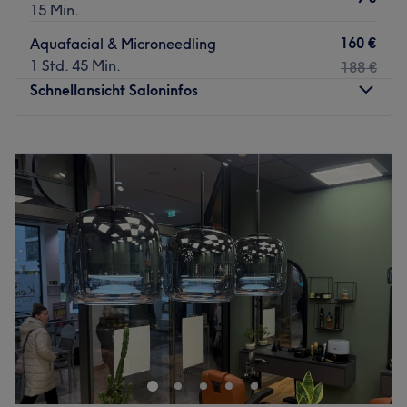
15 Min.
160 €
Aquafacial & Microneedling
1 Std. 45 Min.
188 €
Schnellansicht Saloninfos
Montag
Geschlossen
Dienstag
10:00
–
19:00
Mittwoch
10:00
–
19:00
Donnerstag
10:00
–
19:00
Freitag
10:00
–
19:00
Samstag
09:00
–
16:00
Sonntag
Geschlossen
Der Salon Palace of Beauty in Krefeld steht für exzellente
Haarschneidekunst und kreative Farbgestaltung mit
einem anspruchsvollen, persönlichen Ansatz. In einem
modernen und stilvollen Ambiente lädt das Team dazu
ein, den Alltag hinter sich zu lassen und sich voll und