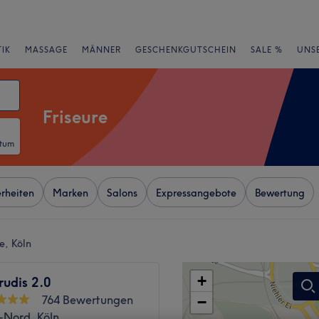
IK
MASSAGE
MÄNNER
GESCHENKGUTSCHEIN
SALE %
UNS
Friseure
atum
rheiten
Marken
Salons
Expressangebote
Bewertung
e, Köln
+
rudis 2.0
764 Bewertungen
−
-Nord, Köln