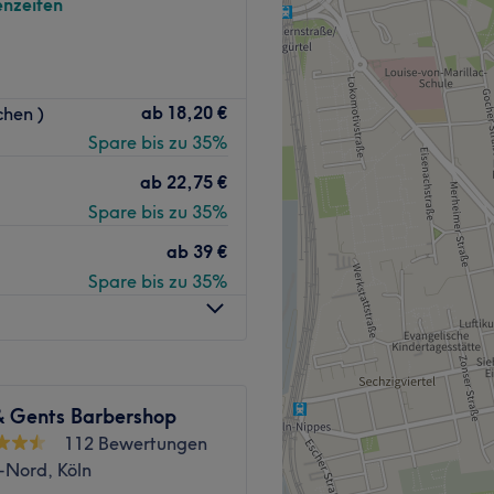
nzeiten
zlich
rbtechniken und persönliche
arpflege, Styling
ab
18,20 €
chen )
ölner Innenstadt. Bei Haar
Produkte, tierversuchsfrei
Spare bis zu 35%
, stilbewusst und mit viel
ich, Haustiere erlaubt
men oder Herren – das Team
ab
22,75 €
rsönlichkeit unterstreichen.
Zurück zur Salonansicht
Spare bis zu 35%
sie freuen sich auf dich!
ab
39 €
Spare bis zu 35%
ramhaltestelle
Weiterbildung, die neuesten
& Gents Barbershop
n individuellen Traumlook.
112 Bewertungen
-Nord, Köln
voll.