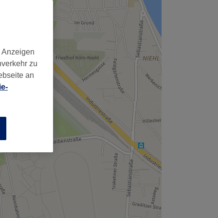
d Anzeigen
nverkehr zu
ebseite an
e-
n