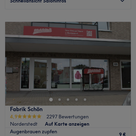
Schnellansicht Saloninfos
Montag
10:00
–
18:00
Dienstag
10:00
–
18:00
Mittwoch
10:00
–
18:00
Donnerstag
10:00
–
18:00
Freitag
10:00
–
18:00
Samstag
09:30
–
17:00
Sonntag
Geschlossen
Im Friseursalon Farah Salon in Hamburg-Wandsbek
werden Haare und Haut zur Passion. Moderne und
klassische Frisuren, Haarverlängerung, kunstvolle
Hochsteckfrisuren aber auch Permanent Make Up
bezaubern die Kundschaft. Mehr als 20 Jahre
Fabrik Schön
europaweite Erfahrung als Friseurin, seit siebzehn Jahren
4,9
2297 Bewertungen
im eigenen Salon in Wandsbek und dazu reichlich
Norderstedt
Auf Karte anzeigen
Fortbildungen und Schulungen treffen auf Talent und
Augenbrauen zupfen
Leidenschaft. Das Team des Farah Salon besticht nicht
9 €