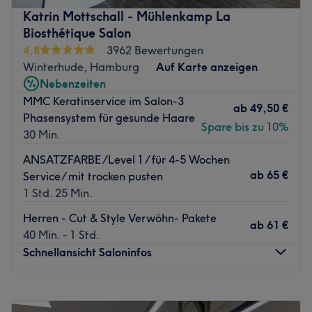
Nächste öffentliche Verkehrsmittel:
Katrin Mottschall - Mühlenkamp La
Die U-Bahnstation Merkenstraße ist direkt um die Ecke.
Biosthétique Salon
4,8
3962 Bewertungen
Das Team:
Winterhude, Hamburg
Auf Karte anzeigen
Das Team-Dreamteam hat bereits viele Jahre Erfahrung
Nebenzeiten
und berät dich immer individuell um den perfekten Look
MMC Keratinservice im Salon-3
für dich zu finden.
ab
49,50 €
Phasensystem für gesunde Haare
Was uns an dem Salon gefällt:
Spare bis zu 10%
30 Min.
Atmosphäre: Familiär & freundlich.
ANSATZFARBE /Level 1 / für 4-5 Wochen
Expertise: Balayage & Colorationen.
ab
65 €
Service/ mit trocken pusten
Produkte und Produktmarken: Glynt.
1 Std. 25 Min.
Extras: Parkmöglichkeiten vor dem Salon.
Zurück zur Salonansicht
Herren - Cut & Style Verwöhn- Pakete
ab
61 €
40 Min. - 1 Std.
Schnellansicht Saloninfos
Montag
Geschlossen
Dienstag
10:00
–
19:00