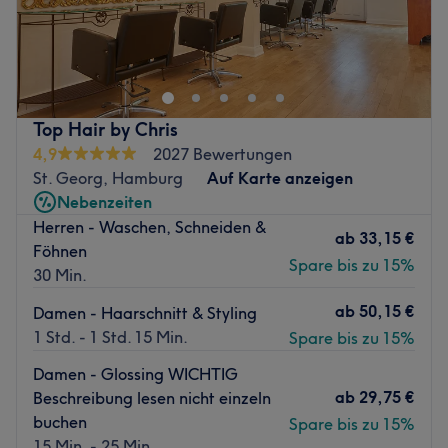
Bist du gelangweilt von deinen Haaren und brauchst eine
Veränderung? Dann ist der Salon Goldene Schere City
Friseur und Solarium in der Hamburger Innenstadt genau
der Richtige. Nach einer individuellen Beratung wird für
dich ein neuer Schnitt oder die passende Farbe
Top Hair by Chris
gefunden.
4,9
2027 Bewertungen
Nächste öffentliche Verkehrsmittel: Die Bushaltestelle
St. Georg, Hamburg
Auf Karte anzeigen
Jakobikirchhof und Mönckebergstraße sind nur wenige
Nebenzeiten
Gehminuten entfernt.
Herren - Waschen, Schneiden &
ab
33,15 €
Föhnen
Das Team: Die Spezialisten haben durch langjährige
Spare bis zu 15%
30 Min.
Erfahrung und durch die Nutzung neuester Methoden ein
Auge für den richtigen Style, der genau zu dir passt.
ab
50,15 €
Damen - Haarschnitt & Styling
Was uns an dem Salon gefällt: Atmosphäre: Modern,
1 Std. - 1 Std. 15 Min.
Spare bis zu 15%
schick eingerichtet, zum Wohlfühlen. Expertise:
Damen - Glossing WICHTIG
Haarschnitt & Coloration. Extras: Zentral gelegen.
ab
29,75 €
Beschreibung lesen nicht einzeln
Zurück zur Salonansicht
buchen
Spare bis zu 15%
15 Min. - 25 Min.