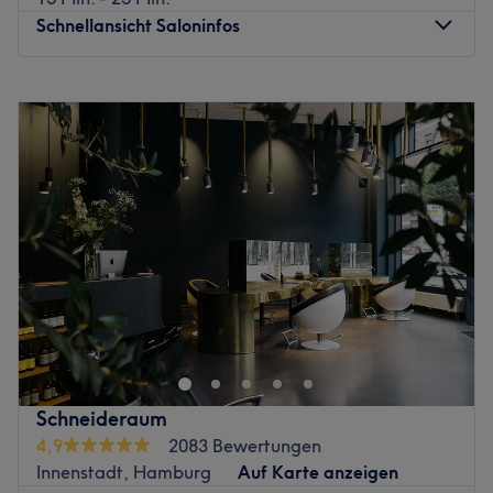
Schnellansicht Saloninfos
Montag
Geschlossen
Dienstag
10:00
–
18:00
Mittwoch
10:00
–
18:00
Donnerstag
09:00
–
18:30
Freitag
09:00
–
18:30
Samstag
09:00
–
16:00
Sonntag
Geschlossen
Modische Haarschnitte und trendige Farbauswahlen
findest du im Friseursalon Top Hair in der Gurlittstraße 33
im Stadteil St. Georg in Hamburg. Inhaberin Chris
Dimitriadou und ihr Team an Friseur- und Beauty-
Experten beraten und betreuen ihre Kunden umfassend.
Schneideraum
Jeden Tag versprühen die motivierten Mitarbeiter
4,9
2083 Bewertungen
Kreativität und bringen ausgefallene und innovative
Innenstadt, Hamburg
Auf Karte anzeigen
Ideen mit in den Salon. Überzeug' dich einfach selbst mit