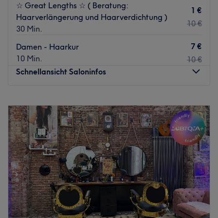
☆ Great Lengths ☆ ( Beratung:
1 €
Haarverlängerung und Haarverdichtung )
10 €
30 Min.
7 €
Damen - Haarkur
10 Min.
10 €
Schnellansicht Saloninfos
Montag
09:00
–
20:00
Dienstag
09:00
–
20:00
Mittwoch
09:00
–
20:00
Donnerstag
09:00
–
20:00
Freitag
09:00
–
20:00
Samstag
09:00
–
16:00
Sonntag
Geschlossen
Wohlfühlen beginnt mit den richtigen Haaren
Ein neuer Look kann das Selbstbewusstsein verändern –