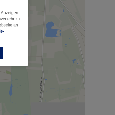
d Anzeigen
nverkehr zu
ebseite an
e-
n