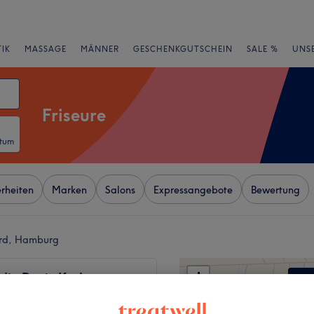
IK
MASSAGE
MÄNNER
GESCHENKGUTSCHEIN
SALE %
UNS
Friseure
atum
rheiten
Marken
Salons
Expressangebote
Bewertung
ord, Hamburg
+
dio Deniz Karl
53 Bewertungen
−
k Nord, Hamburg