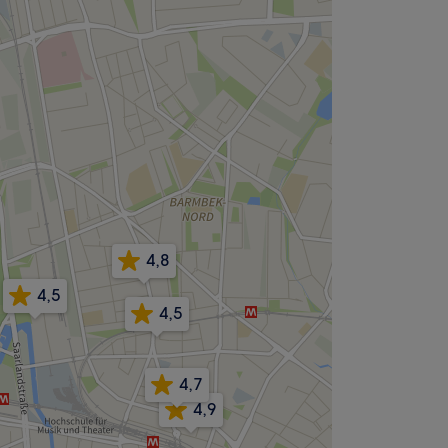
4,8
4,5
4,5
4,7
4,9