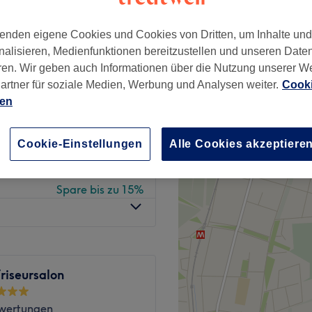
nzeiten
enden eigene Cookies und Cookies von Dritten, um Inhalte un
nalisieren, Medienfunktionen bereitzustellen und unseren Date
ren. Wir geben auch Informationen über die Nutzung unserer W
ab
22,10 €
artner für soziale Medien, Werbung und Analysen weiter.
Cooki
Spare bis zu 15%
ien
ab
25,50 €
Cookie-Einstellungen
Alle Cookies akzeptiere
Spare bis zu 15%
ab
35,70 €
Spare bis zu 15%
riseursalon
wertungen