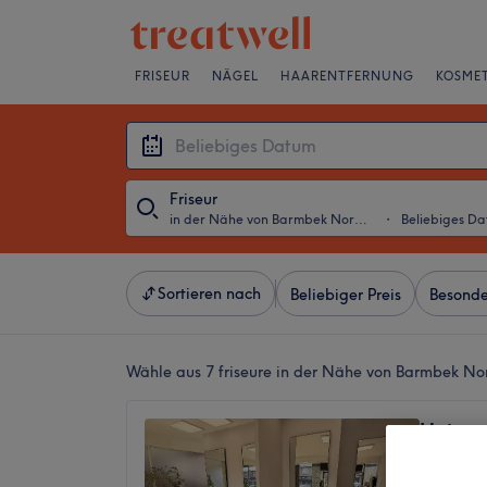
FRISEUR
NÄGEL
HAARENTFERNUNG
KOSMET
Friseur
in der Nähe von Barmbek Nord, Hamburg
・
Beliebiges D
Sortieren nach
Beliebiger Preis
Besonde
Wähle aus 7
friseure in der Nähe von Barmbek N
Hairstu
4,9
Barmbe