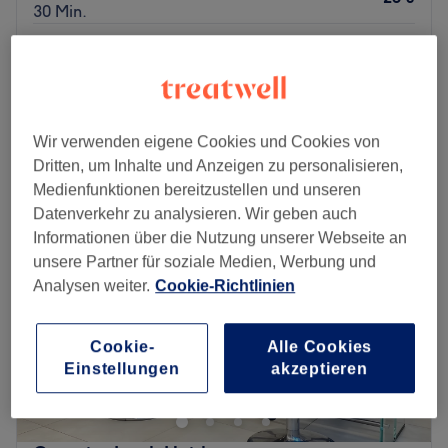
30 Min.
Herrenhaarschnitt
20 €
30 Min.
Schnellansicht Saloninfos
Wir verwenden eigene Cookies und Cookies von
Montag
09:00
–
19:00
Dritten, um Inhalte und Anzeigen zu personalisieren,
Dienstag
09:00
–
19:00
Medienfunktionen bereitzustellen und unseren
Mittwoch
09:00
–
19:00
Datenverkehr zu analysieren. Wir geben auch
Donnerstag
09:00
–
19:00
Informationen über die Nutzung unserer Webseite an
Freitag
09:00
–
19:00
unsere Partner für soziale Medien, Werbung und
Samstag
09:00
–
18:30
Analysen weiter.
Cookie-Richtlinien
Sonntag
Geschlossen
Du bist auf der Suche nach einem authentischen
Cookie-
Alle Cookies
Barbershop? Unser Tipp: Barber Hirsch in Düsseldorf,
Einstellungen
akzeptieren
Friedrichstadt! Das professionelle Team überzeugt durch
Individualität, Sorgfalt und Perfektion. Haarschnitt,
Bartrasur oder Waxing - hier findest du genau das