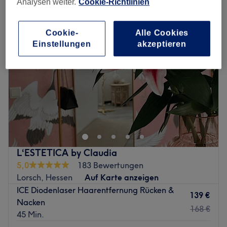
Analysen weiter.
Cookie-Richtlinien
Cookie-
Alle Cookies
Einstellungen
akzeptieren
L‘ESTETICA by Claudia
5,0
183 Bewertungen
Lorsch, Hessen
Auf Karte anzeigen
ICE Diodenlaser Haarentfernung Rücken &
139 €
Nacken
168 €
45 Min.