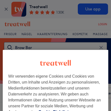
Treatwell
Use app
130K
LOGIN
FRISEUR
NÄGEL
HAARENTFERNUNG
KOSMETIK
MASSAGE
Wir verwenden eigene Cookies und Cookies von
Dritten, um Inhalte und Anzeigen zu personalisieren,
Medienfunktionen bereitzustellen und unseren
Sortieren nach
Beliebiger Preis
Salons
Expressange
Datenverkehr zu analysieren. Wir geben auch
Informationen über die Nutzung unserer Webseite an
unsere Partner für soziale Medien, Werbung und
Ein Salon, der anbietet:
brow bar in Lorsch, Hessen