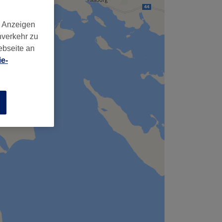
d Anzeigen
nverkehr zu
ebseite an
e-
n