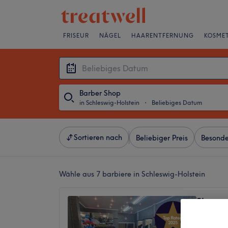
FRISEUR
NÄGEL
HAARENTFERNUNG
KOSMET
Barber Shop
in Schleswig-Holstein
・
Beliebiges Datum
Sortieren nach
Beliebiger Preis
Besonde
Wähle aus 7
barbiere in Schleswig-Holstein
Sheroo
5,0
1480 Be