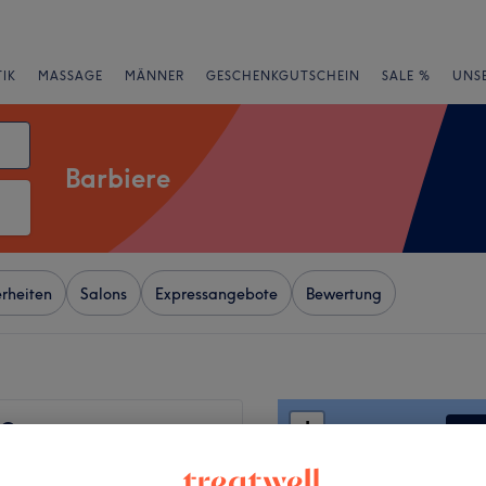
IK
MASSAGE
MÄNNER
GESCHENKGUTSCHEIN
SALE %
UNS
Barbiere
rheiten
Salons
Expressangebote
Bewertung
+
 Cut
−
wertungen