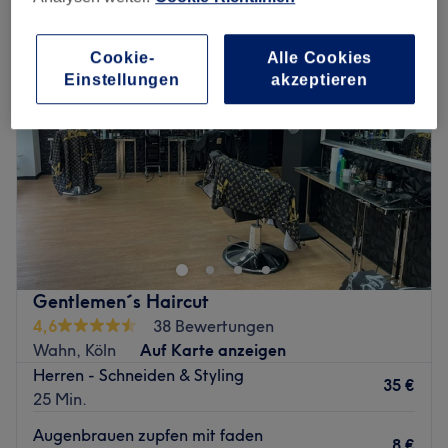
Cookie-
Alle Cookies
Einstellungen
akzeptieren
Gentlemen´s Haircut
4,6
38 Bewertungen
Wahn, Köln
Auf Karte anzeigen
Herren - Schneiden & Styling
35 €
25 Min.
Augenbrauen zupfen mit faden
8 €