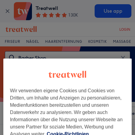
Treatwell
Use app
130K
LOGIN
FRISEUR
NÄGEL
HAARENTFERNUNG
KOSMETIK
MASSAGE
Wir verwenden eigene Cookies und Cookies von
Dritten, um Inhalte und Anzeigen zu personalisieren,
Medienfunktionen bereitzustellen und unseren
Datenverkehr zu analysieren. Wir geben auch
Sortieren nach
Beliebiger Preis
Salons
Expressange
Informationen über die Nutzung unserer Webseite an
unsere Partner für soziale Medien, Werbung und
Ein Salon, der anbietet:
barber shop in Wahn, Köln
Analysen weiter.
Cookie-Richtlinien