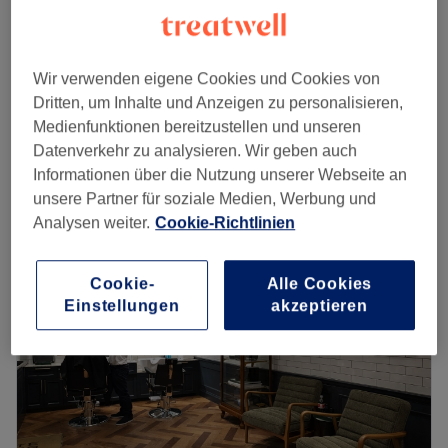
Herrenhaarschnitt
32 €
30 Min.
Wir verwenden eigene Cookies und Cookies von
Herren - Waschen, Schneiden & Föhnen
36 €
Dritten, um Inhalte und Anzeigen zu personalisieren,
30 Min.
Medienfunktionen bereitzustellen und unseren
Schnellansicht Saloninfos
Datenverkehr zu analysieren. Wir geben auch
Informationen über die Nutzung unserer Webseite an
Montag
10:00
–
19:00
unsere Partner für soziale Medien, Werbung und
Dienstag
10:00
–
19:00
Analysen weiter.
Cookie-Richtlinien
Mittwoch
10:00
–
19:00
Donnerstag
10:00
–
19:00
Cookie-
Alle Cookies
Freitag
10:00
–
19:00
Einstellungen
akzeptieren
Samstag
10:00
–
17:00
Sonntag
Geschlossen
Was macht einen Gentleman aus? Sicherlich spielt das
äußere Erscheinungsbild eine große Rolle. Daher verhilft
dir The Dirty Hairy Barbershop in Frankfurt, Innenstadt,