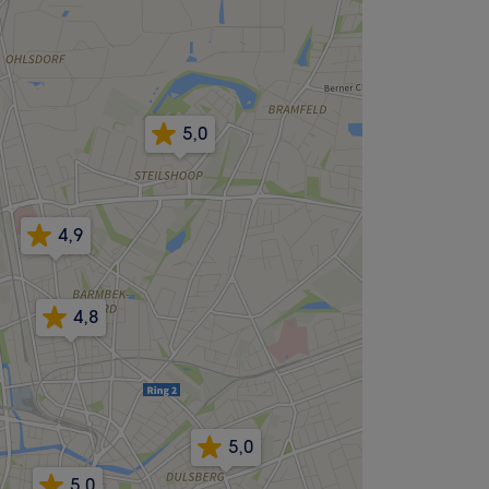
5,0
4,9
4,8
5,0
5,0