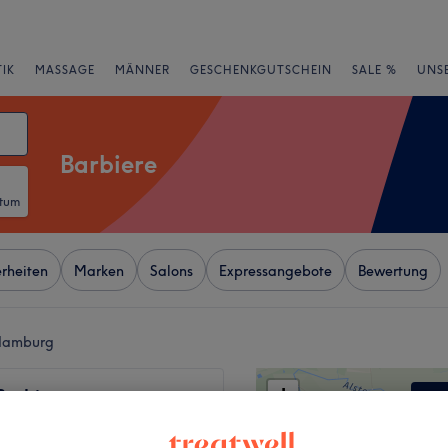
IK
MASSAGE
MÄNNER
GESCHENKGUTSCHEIN
SALE %
UNS
Barbiere
atum
rheiten
Marken
Salons
Expressangebote
Bewertung
 Hamburg
+
Barbier
7 Bewertungen
−
g, Hamburg