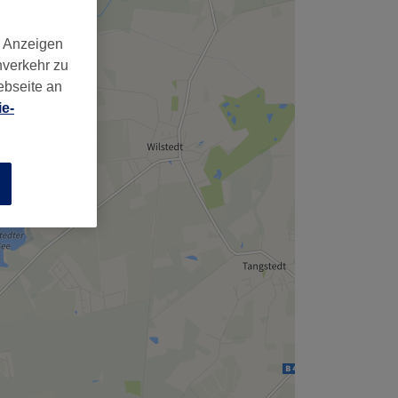
d Anzeigen
nverkehr zu
ebseite an
e-
n