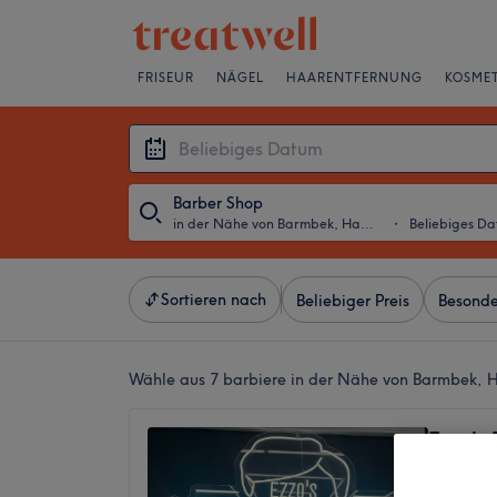
FRISEUR
NÄGEL
HAARENTFERNUNG
KOSMET
Barber Shop
in der Nähe von Barmbek, Hamburg
・
Beliebiges D
Sortieren nach
Beliebiger Preis
Besonde
Wähle aus 7
barbiere in der Nähe von Barmbek,
Ezzo's 
5,0
Dulsber