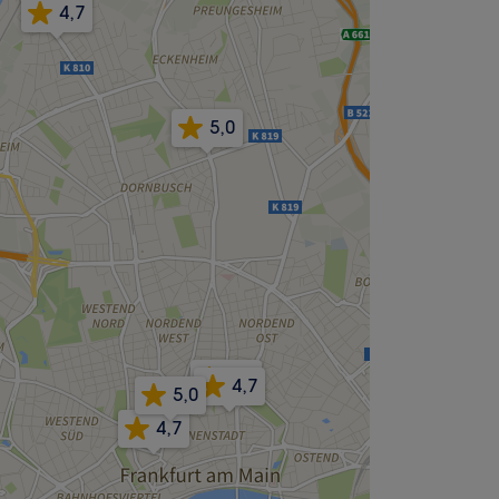
4,7
5,0
4,9
4,7
5,0
4,7