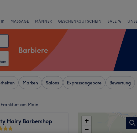
IK
MASSAGE
MÄNNER
GESCHENKGUTSCHEIN
SALE %
UNS
Barbiere
atum
rheiten
Marken
Salons
Expressangebote
Bewertung
 Frankfurt am Main
+
rty Hairy Barbershop
−
wertungen