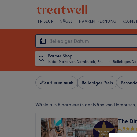
FRISEUR
NÄGEL
HAARENTFERNUNG
KOSMET
Barber Shop
in der Nähe von Dornbusch, Frankfurt am Main
・
Beliebiges D
Sortieren nach
Beliebiger Preis
Besonde
Wähle aus 8
barbiere in der Nähe von Dornbusch,
The Di
4,9
1246 Be