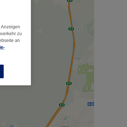
d Anzeigen
nverkehr zu
ebseite an
e-
n