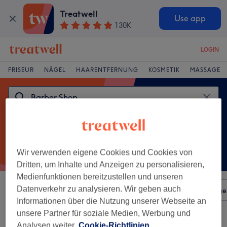
Treatwell
Use app
130K
LOGIN
FRISEUR
NÄGEL
HAARENTFERNUNG
KOSMETIK
MASSAGE
Wir verwenden eigene Cookies und Cookies von
Dritten, um Inhalte und Anzeigen zu personalisieren,
Medienfunktionen bereitzustellen und unseren
Datenverkehr zu analysieren. Wir geben auch
Sortieren nach
Beliebiger Preis
Salons
Expressange
Informationen über die Nutzung unserer Webseite an
unsere Partner für soziale Medien, Werbung und
Ein Salon, der anbietet:
barber shop in Blumenberg, Köln
Analysen weiter.
Cookie-Richtlinien