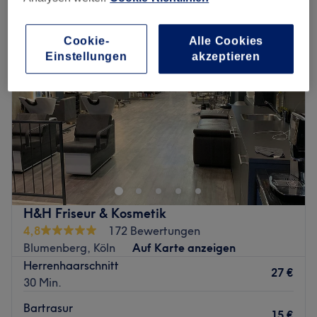
Cookie-
Alle Cookies
Einstellungen
akzeptieren
H&H Friseur & Kosmetik
4,8
172 Bewertungen
Blumenberg, Köln
Auf Karte anzeigen
Herrenhaarschnitt
27 €
30 Min.
Bartrasur
15 €