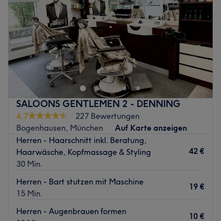
Freitag
09:30
–
19:00
Produkte und Produktmarken: Reuzel.
Samstag
09:30
–
18:00
Extras: Kostenlose Getränke & WLAN, barrierefrei,
Sonntag
Geschlossen
kinderfreundlich, kostenfreie Parkplätze vor Ort.
Zurück zur Salonansicht
Du suchst nach einem guten Herrenfriseur, der mit seiner
professionellen Arbeit überzeugen kann? Dann bist du
bei House of Fade in München, Glockenbachviertel
genau richtig. Hier können sich Männer auf einen
authentischen, funktionalen, schnellen und sehr
SALOONS GENTLEMEN 2 - DENNING
hochwertigen Service freuen, welcher die besten
4,7
227 Bewertungen
internationalen Schnitt- und Rasurtechniken miteinander
Bogenhausen, München
Auf Karte anzeigen
kombiniert. Alles in allem ist es ein Salon, in dem man
Herren - Haarschnitt inkl. Beratung,
das Gefühl bekommt, in einem originalen Barbershop
42 €
Haarwäsche, Kopfmassage & Styling
behandelt zu werden.
30 Min.
Nächste öffentliche Verkehrsmittel:
Herren - Bart stutzen mit Maschine
19 €
Direkt vor dem Salon befindet sich die Tramhaltestelle
15 Min.
Reichenbachplatz.
Herren - Augenbrauen formen
10 €
Das Team: