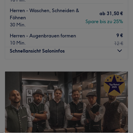
Herren - Waschen, Schneiden &
ab
31,50 €
Föhnen
Spare bis zu 25%
30 Min.
9 €
Herren - Augenbrauen formen
10 Min.
12 €
Schnellansicht Saloninfos
Montag
08:00
–
19:00
Dienstag
08:00
–
19:00
Mittwoch
08:00
–
19:00
Donnerstag
08:00
–
19:00
Freitag
08:00
–
19:00
Samstag
09:00
–
17:00
Sonntag
Geschlossen
SALOONS GENTLEMEN, direkt neben dem Café am
Wiener Platz in Haidhausen ist eine Institution was