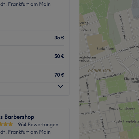
adt, Frankfurt am Main
h spielt das äußere
rhilft dir The Dirty Hairy
35 €
inem passenden Haarschnitt,
50 €
du die Bushaltestelle
70 €
isiert, den passenden Style
nd individuell zu beraten.
isch gesprochen.
s Barbershop
964 Bewertungen
nell.
adt, Frankfurt am Main
artpflege.