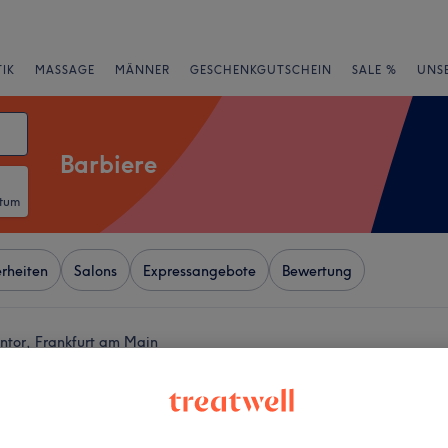
IK
MASSAGE
MÄNNER
GESCHENKGUTSCHEIN
SALE %
UNS
Barbiere
atum
rheiten
Salons
Expressangebote
Bewertung
entor, Frankfurt am Main
+
rty Hairy Barbershop
−
wertungen