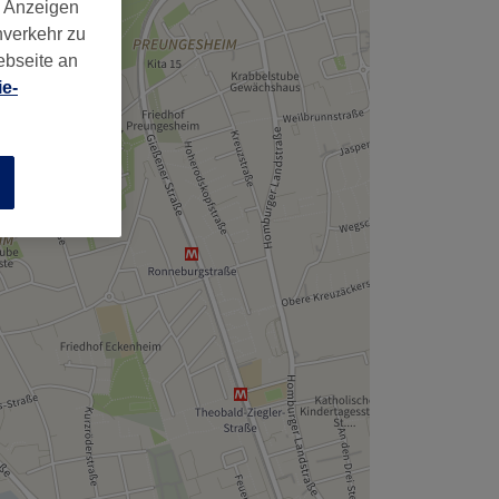
d Anzeigen
nverkehr zu
ebseite an
e-
n