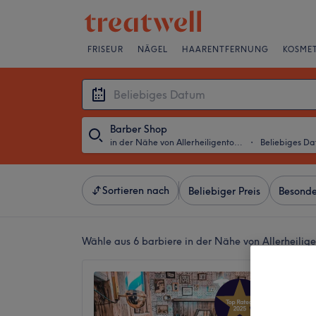
FRISEUR
NÄGEL
HAARENTFERNUNG
KOSMET
Barber Shop
in der Nähe von Allerheiligentor, Frankfurt am Main
・
Beliebiges D
Sortieren nach
Beliebiger Preis
Besonde
Wähle aus 6
barbiere in der Nähe von Allerheilig
The Di
4,9
1246 Be