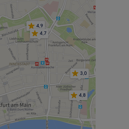
4,9
4,7
3,0
4,8