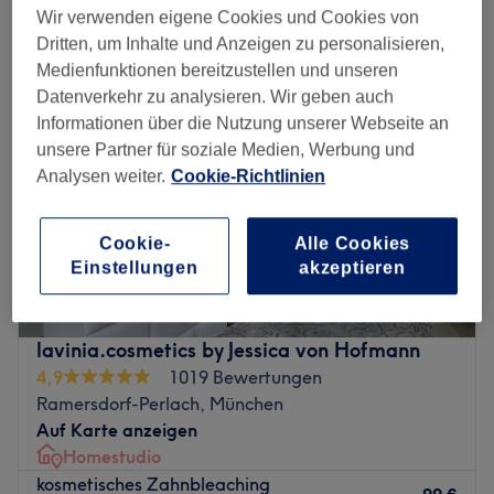
zahnaufhellung in der Nähe von Neuperlach Zentrum, München
Wir verwenden eigene Cookies und Cookies von
Dritten, um Inhalte und Anzeigen zu personalisieren,
Medienfunktionen bereitzustellen und unseren
Datenverkehr zu analysieren. Wir geben auch
Informationen über die Nutzung unserer Webseite an
unsere Partner für soziale Medien, Werbung und
Analysen weiter.
Cookie-Richtlinien
Cookie-
Alle Cookies
Einstellungen
akzeptieren
lavinia.cosmetics by Jessica von Hofmann
4,9
1019 Bewertungen
Ramersdorf-Perlach, München
Auf Karte anzeigen
Homestudio
kosmetisches Zahnbleaching