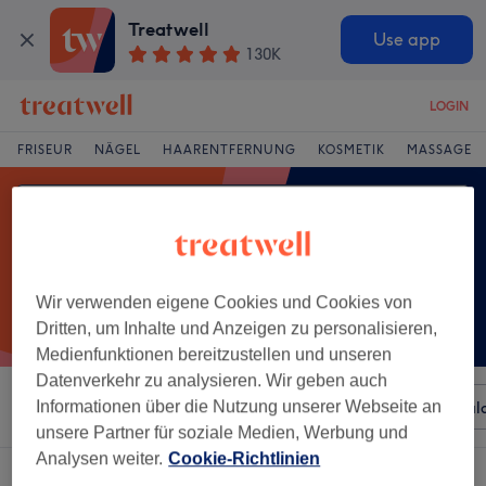
Treatwell
Use app
130K
LOGIN
FRISEUR
NÄGEL
HAARENTFERNUNG
KOSMETIK
MASSAGE
Wir verwenden eigene Cookies und Cookies von
Dritten, um Inhalte und Anzeigen zu personalisieren,
Medienfunktionen bereitzustellen und unseren
Datenverkehr zu analysieren. Wir geben auch
Sortieren nach
Informationen über die Nutzung unserer Webseite an
Beliebiger Preis
Besonderheiten
Sal
unsere Partner für soziale Medien, Werbung und
Analysen weiter.
Cookie-Richtlinien
Ein Salon, der anbietet:
zahnaufhellung in Limburg, Hessen