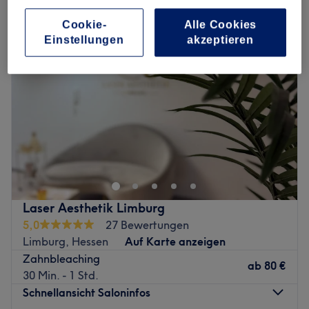
Cookie-
Alle Cookies
Einstellungen
akzeptieren
Laser Aesthetik Limburg
5,0
27 Bewertungen
Limburg, Hessen
Auf Karte anzeigen
Zahnbleaching
ab
80 €
30 Min. - 1 Std.
Schnellansicht Saloninfos