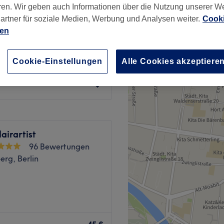
ren. Wir geben auch Informationen über die Nutzung unserer W
rg, Berlin
artner für soziale Medien, Werbung und Analysen weiter.
Cooki
nzeiten
ien
ab
33 €
Cookie-Einstellungen
Alle Cookies akzeptiere
Spare bis zu 40%
Hairartist
96 Bewertungen
rg, Berlin
g kannst du dem
undum verschönern lassen.