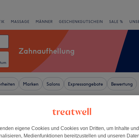
IK
MASSAGE
MÄNNER
GESCHENKGUTSCHEIN
SALE %
UNS
Zahnaufhellung
atum
rheiten
Marken
Salons
Expressangebote
Bewertung
 von Augsburger Straße, Berlin
+
ers Beauty (Lilian
enden eigene Cookies und Cookies von Dritten, um Inhalte un
ist)
−
nalisieren, Medienfunktionen bereitzustellen und unseren Date
51 Bewertungen