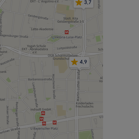
3,7
4,9
4,9