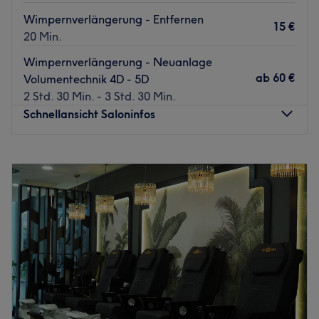
Wimpernverlängerung - Entfernen
15 €
20 Min.
Wimpernverlängerung - Neuanlage
ab
60 €
Volumentechnik 4D - 5D
2 Std. 30 Min. - 3 Std. 30 Min.
Schnellansicht Saloninfos
Montag
13:30
–
18:00
Dienstag
13:30
–
18:00
Mittwoch
Geschlossen
Donnerstag
Geschlossen
Freitag
13:30
–
17:00
Samstag
10:00
–
15:00
Sonntag
Geschlossen
Willkommen im Femme Atelier in Wolfsburg. In diesem
Kosmetikstudio erwarten dich erstklassige Behandlungen