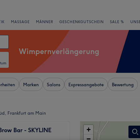
IK
MASSAGE
MÄNNER
GESCHENKGUTSCHEIN
SALE %
UNS
Wimpernverlängerung
atum
rheiten
Marken
Salons
Expressangebote
Bewertung
üd, Frankfurt am Main
+
Brow Bar - SKYLINE
−