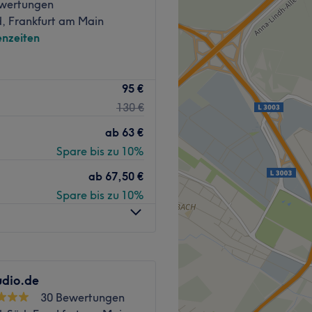
wertungen
, Frankfurt am Main
nzeiten
ow Bar - Skyline Plaza als
95 €
 nach dem Vorbild aus den
130 €
rauen pflegt und in Form
Augenbrauenkorrekturen oder
ab
63 €
hwertigen kosmetischen
Spare bis zu 10%
dling angeboten. Buche
bst.
ab
67,50 €
Spare bis zu 10%
ager Straße liegt nur 3
udio.de
 Brow- und Wimpern-
30 Bewertungen
rrigieren nach eingehender