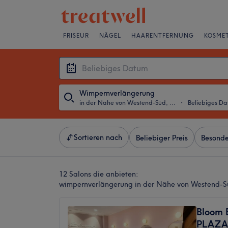
FRISEUR
NÄGEL
HAARENTFERNUNG
KOSMET
Wimpernverlängerung
in der Nähe von Westend-Süd, Frankfurt am Main
・
Beliebiges D
Sortieren nach
Beliebiger Preis
Besonde
12 Salons die anbieten:
wimpernverlängerung in der Nähe von Westend-S
Bloom 
PLAZA