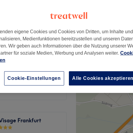
459 Bewertungen
Frankfurt am Main
enden eigene Cookies und Cookies von Dritten, um Inhalte un
nalisieren, Medienfunktionen bereitzustellen und unseren Date
19 €
ren. Wir geben auch Informationen über die Nutzung unserer W
artner für soziale Medien, Werbung und Analysen weiter.
Cooki
ien
29 €
Cookie-Einstellungen
Alle Cookies akzeptiere
ab
15 €
Visage Frankfurt