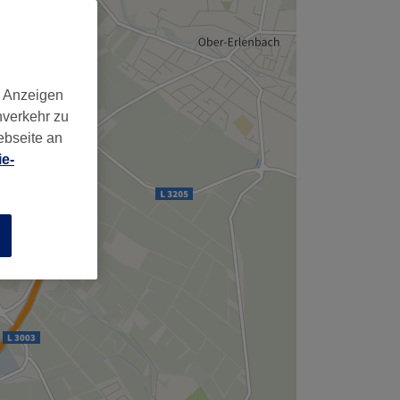
,
d Anzeigen
nverkehr zu
ebseite an
e-
n