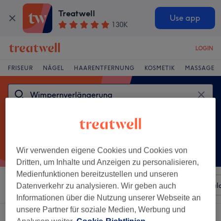
Treatwell
Use app
130K
LOGIN
FRISEUR
NÄGEL
HAARENTFERNUNG
KOSMETIK
MASSAGE
Wir verwenden eigene Cookies und Cookies von
Dritten, um Inhalte und Anzeigen zu personalisieren,
Medienfunktionen bereitzustellen und unseren
Sortieren nach
Beliebiger Preis
Besonderheiten
Sal
Datenverkehr zu analysieren. Wir geben auch
Informationen über die Nutzung unserer Webseite an
unsere Partner für soziale Medien, Werbung und
Ein Salon, der anbietet:
wimpernverlängerung in Taucha