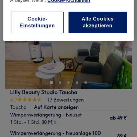
Analysen weiter.
Cookie-Richtlinien
Cookie-
Alle Cookies
Einstellungen
akzeptieren
Lilly Beauty Studio Taucha
4,7
17 Bewertungen
Taucha
Auf Karte anzeigen
Wimpernverlängerung - Neuset
ab
49 €
1 Std. - 1 Std. 30 Min.
Wimpernverlängerung - Neuanlage 10D
89 €