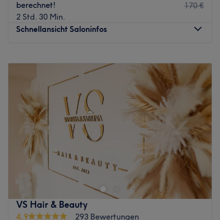
berechnet!
170 €
2 Std. 30 Min.
Schnellansicht Saloninfos
Montag
09:00
–
19:00
Dienstag
09:00
–
19:00
Mittwoch
09:00
–
19:00
Donnerstag
09:00
–
19:00
Freitag
09:00
–
19:00
Samstag
09:00
–
16:00
Sonntag
Geschlossen
Herzlich Willkommen bei GLAMHOUSE am Henninger
Turm.
Ihr Experte für ♥♥♥LASHES & BROWS und FACIAL♥♥♥
Wir spezialisieren uns für die Bereiche:
VS Hair & Beauty
WIMPERN
: VERLÄNGERUNG/ LIFTING/ FÄRBEN,
4,9
293 Bewertungen