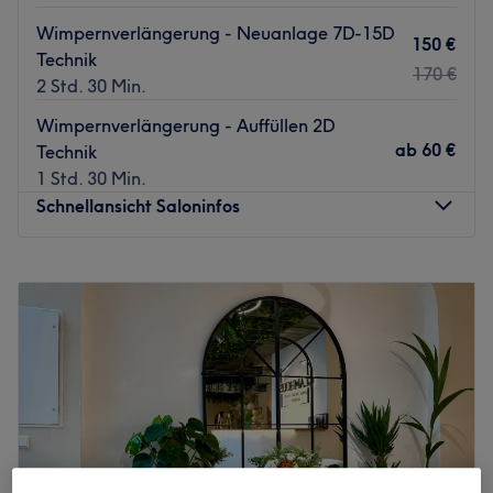
Wimpernverlängerung - Neuanlage 7D-15D
150 €
Technik
170 €
2 Std. 30 Min.
Wimpernverlängerung - Auffüllen 2D
ab
60 €
Technik
1 Std. 30 Min.
Schnellansicht Saloninfos
Montag
10:00
–
18:00
Dienstag
10:00
–
18:00
Mittwoch
10:00
–
18:00
Donnerstag
10:00
–
18:00
Freitag
10:00
–
18:00
Samstag
10:00
–
18:00
Sonntag
Geschlossen
Weil die Augen das Tor zur Seele sind, steht das