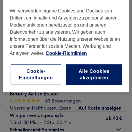
wimpernverlängerung in der Nähe von Steele, Essen
Wir verwenden eigene Cookies und Cookies von
Dritten, um Inhalte und Anzeigen zu personalisieren,
Medienfunktionen bereitzustellen und unseren
Datenverkehr zu analysieren. Wir geben auch
Informationen über die Nutzung unserer Webseite an
unsere Partner für soziale Medien, Werbung und
Analysen weiter.
Cookie-Richtlinien
Cookie-
Alle Cookies
Einstellungen
akzeptieren
Beauty Art in Essen
4,8
63 Bewertungen
Überruhr-Holthausen, Essen
Auf Karte anzeigen
Wimpernverlängerung b
ab
40 €
1 Std. 30 Min. - 2 Std. 30 Min.
Schnellansicht Saloninfos