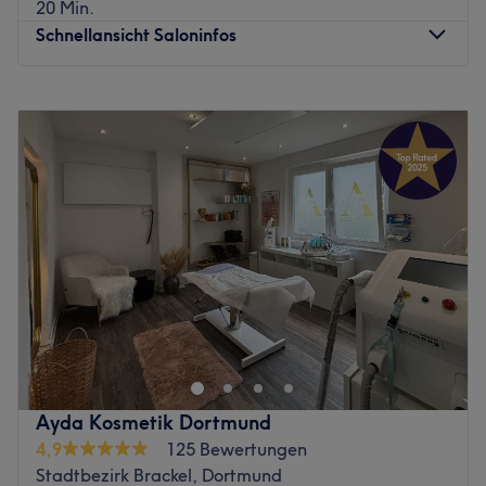
20 Min.
Schnellansicht Saloninfos
Montag
10:00
–
20:00
Dienstag
10:00
–
20:00
Mittwoch
10:00
–
20:00
Donnerstag
10:00
–
20:00
Freitag
10:00
–
15:00
Samstag
Geschlossen
Sonntag
Geschlossen
Beauty Level in Dortmund-Reichshof ist ein modernes
Kosmetikstudio, das sich auf ästhetische Behandlungen
wie dauerhafte Haarentfernung, individuelle
Gesichtsbehandlungen, Augenbrauen‑ und
Wimpernstyling sowie professionelle Zahnaufhellung
Ayda Kosmetik Dortmund
spezialisiert hat. In entspannter Atmosphäre bekommen
4,9
125 Bewertungen
Kundinnen und Kunden maßgeschneiderte
Stadtbezirk Brackel, Dortmund
Beauty‑Services mit hochwertigen Technologien und