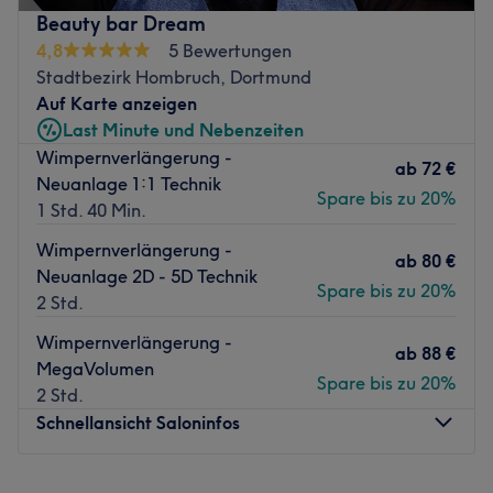
Wimpernstyling sowie professionelle Zahnaufhellung
Beauty bar Dream
spezialisiert hat. In entspannter Atmosphäre bekommen
4,8
5 Bewertungen
Kundinnen und Kunden maßgeschneiderte
Stadtbezirk Hombruch, Dortmund
Beauty‑Services mit hochwertigen Technologien und
Auf Karte anzeigen
persönlicher Betreuung – für sichtbar glattere Haut,
Last Minute und Nebenzeiten
strahlende Gesichtskonturen und ein rundum gepflegtes
Wimpernverlängerung -
Erscheinungsbild.
ab
72 €
Neuanlage 1:1 Technik
Spare bis zu 20%
Nächste öffentliche Verkehrsmittel:
1 Std. 40 Min.
Nur wenige Schritte entfernt des Salons liegt die U-Bahn-
Wimpernverlängerung -
ab
80 €
Station Oberdorfstraße.
Neuanlage 2D - 5D Technik
Spare bis zu 20%
2 Std.
Das Team:
Die Inhaberin und Kosmetikerin Rojin führt Beauty Level
Wimpernverlängerung -
ab
88 €
mit Leidenschaft, Fachwissen und einem ausgeprägten
MegaVolumen
Spare bis zu 20%
Gespür für moderne Schönheitstrends. Mit professionellen
2 Std.
Techniken in dauerhafter Haarentfernung, Gesichts‑ und
Schnellansicht Saloninfos
Lash‑&‑Brow‑Behandlungen sowie effektiver
Zahnaufhellung setzt sie auf individuelle Beratung und
Montag
08:30
–
19:00