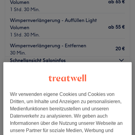
ab
65 €
Volumen
1 Std. 30 Min.
Wimpernverlängerung - Auffüllen Light
ab
55 €
Volumen
1 Std. 30 Min.
Wimpernverlängerung - Entfernen
20 €
30 Min.
Schnellansicht Saloninfos
Montag
10:00
–
20:00
Dienstag
10:00
–
20:00
Mittwoch
10:00
–
20:00
Wir verwenden eigene Cookies und Cookies von
Donnerstag
10:00
–
20:00
Dritten, um Inhalte und Anzeigen zu personalisieren,
Freitag
10:00
–
17:00
Medienfunktionen bereitzustellen und unseren
Samstag
10:00
–
17:00
Datenverkehr zu analysieren. Wir geben auch
Sonntag
13:00
–
20:00
Informationen über die Nutzung unserer Webseite an
unsere Partner für soziale Medien, Werbung und
Mary Cosmetics ist ein Kosmetikstudio in Dortmund. Als