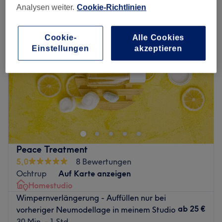
Analysen weiter.
Cookie-Richtlinien
Cookie-
Alle Cookies
Einstellungen
akzeptieren
Peace Treatment
5,0
8 Bewertungen
Ochtrup
Auf Karte anzeigen
Homestudio
Wimpernverlängerung - Auffüllen nur bei
ab
25 €
vorheriger Neumodellage in meinem Studio
30 Min. - 1 Std.