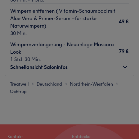
Wimpern entfernen ( Vitamin-Schaumbad mit
Aloe Vera & Primer-Serum – für starke
49 €
Naturwimpern)
30 Min.
Wimpernverlängerung - Neuanlage Mascara
79 €
Look
1 Std. 30 Min.
Schnellansicht Saloninfos
Treatwell
Montag
Deutschland
Nordrhein-Westfalen
09:00
–
23:00
>
>
>
Ochtrup
Dienstag
09:00
–
23:00
Mittwoch
09:00
–
23:00
Donnerstag
09:00
–
23:00
Freitag
09:00
–
23:00
Samstag
09:00
–
23:00
Sonntag
08:00
–
23:00
Kontakt
Entdecke