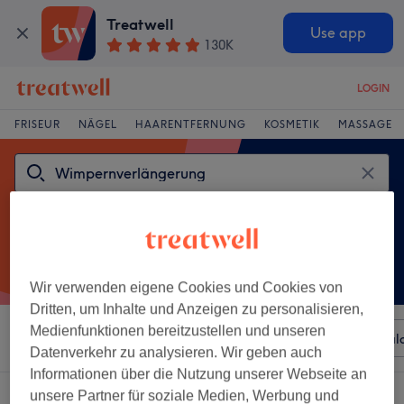
Treatwell
Use app
130K
LOGIN
FRISEUR
NÄGEL
HAARENTFERNUNG
KOSMETIK
MASSAGE
Wir verwenden eigene Cookies und Cookies von
Dritten, um Inhalte und Anzeigen zu personalisieren,
Medienfunktionen bereitzustellen und unseren
Sortieren nach
Beliebiger Preis
Besonderheiten
Sal
Datenverkehr zu analysieren. Wir geben auch
Informationen über die Nutzung unserer Webseite an
Ein Salon, der anbietet:
wimpernverlängerung in Ochtrup
unsere Partner für soziale Medien, Werbung und