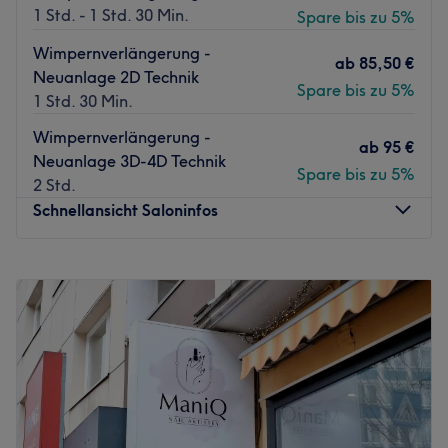
Inhaberin Thu Huong ist hoch qualifiziert und bemüht
1 Std. - 1 Std. 30 Min.
Spare bis zu 5%
sich, den Kunden eine entspannende und erfreuliche
Wimpernverlängerung -
Erfahrung zu bieten.
ab
85,50 €
Neuanlage 2D Technik
Spare bis zu 5%
Was uns an dem Salon gefällt:
1 Std. 30 Min.
Atmosphäre: Modern, ruhig, gemütlich.
Wimpernverlängerung -
Expertise: Nageldesign.
ab
95 €
Neuanlage 3D-4D Technik
Zurück zur Salonansicht
Spare bis zu 5%
2 Std.
Schnellansicht Saloninfos
Montag
10:00
–
19:00
Dienstag
10:00
–
19:00
Mittwoch
10:00
–
19:00
Donnerstag
10:00
–
19:00
Freitag
10:00
–
19:00
Samstag
10:00
–
18:00
Sonntag
Geschlossen