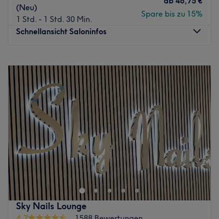
ab
46,75 €
(Neu)
Spare bis zu 15%
1 Std. - 1 Std. 30 Min.
Schnellansicht Saloninfos
Montag
10:00
–
20:00
Dienstag
10:00
–
20:00
Mittwoch
10:00
–
20:00
Donnerstag
10:00
–
20:00
Freitag
10:00
–
20:00
Samstag
10:00
–
18:00
Sonntag
10:00
–
17:00
Bei Main Glow Cosmetics in Frankfurt am Main dreht sich
alles um strahlende Haut und echte Wohlfühlmomente.
Das Studio kombiniert moderne Beauty-Treatments mit
einer entspannten, stilvollen Atmosphäre, in der du den
Alltag hinter dir lassen kannst. Individuell abgestimmte
Sky Nails Lounge
Behandlungen sorgen für sichtbare Ergebnisse und einen
4,7
1588 Bewertungen