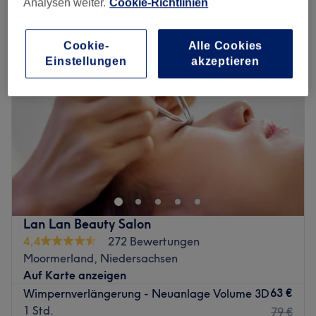
Analysen weiter.
Cookie-Richtlinien
wimpernverlängerung in Moormerland, Niedersachsen
Cookie-
Alle Cookies
Einstellungen
akzeptieren
Lan Lan Beauty Salon
4,4
272 Bewertungen
Moormerland, Niedersachsen
Auf Karte anzeigen
63 €
Wimpernverlängerung - Neuanlage Volume 3D
1 Std.
79 €