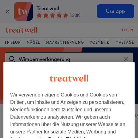
Treatwell
Use app
130K
LOGIN
FRISEUR
NÄGEL
HAARENTFERNUNG
KOSMETIK
MASSAGE
Wir verwenden eigene Cookies und Cookies von
Dritten, um Inhalte und Anzeigen zu personalisieren,
Medienfunktionen bereitzustellen und unseren
Sortieren nach
Beliebiger Preis
Besonderheiten
Sal
Datenverkehr zu analysieren. Wir geben auch
Informationen über die Nutzung unserer Webseite an
unsere Partner für soziale Medien, Werbung und
Ein Salon, der anbietet: