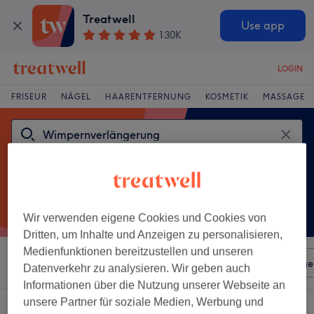
Treatwell
Use app
130K
LOGIN
FRISEUR
NÄGEL
HAARENTFERNUNG
KOSMETIK
MASSAGE
Wir verwenden eigene Cookies und Cookies von
Dritten, um Inhalte und Anzeigen zu personalisieren,
Medienfunktionen bereitzustellen und unseren
Sortieren nach
Beliebiger Preis
Salons
Expressange
Datenverkehr zu analysieren. Wir geben auch
Informationen über die Nutzung unserer Webseite an
unsere Partner für soziale Medien, Werbung und
Ein Salon, der anbietet: