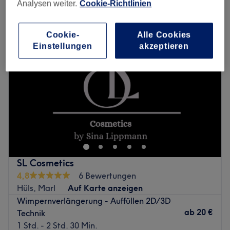
wimpernverlängerung in der Nähe von Brassert, Marl
Analysen weiter.
Cookie-Richtlinien
Cookie-
Alle Cookies
Einstellungen
akzeptieren
SL Cosmetics
4,8
6 Bewertungen
Hüls, Marl
Auf Karte anzeigen
Wimpernverlängerung - Auffüllen 2D/3D
ab
20 €
Technik
1 Std. - 2 Std. 30 Min.