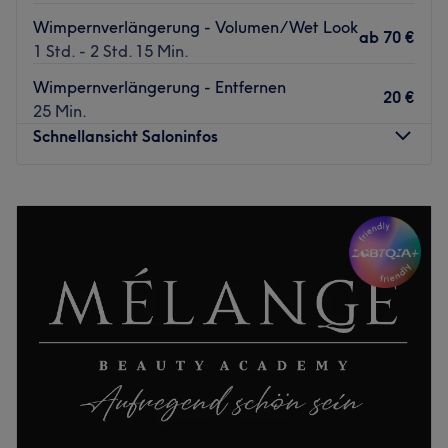
Wimpernverlängerung - Volumen/Wet Look
ab
70 €
1 Std. - 2 Std. 15 Min.
Wimpernverlängerung - Entfernen
20 €
25 Min.
Schnellansicht Saloninfos
Montag
09:00
–
18:00
Dienstag
09:00
–
18:00
Mittwoch
09:00
–
18:00
Donnerstag
09:00
–
18:00
Freitag
09:00
–
18:00
Samstag
Geschlossen
Sonntag
Geschlossen
Willkommen bei MaLashes & Academy by Alina in
Würzburg – deinem Ort für perfekte Wimpern und echte
Entspannung.