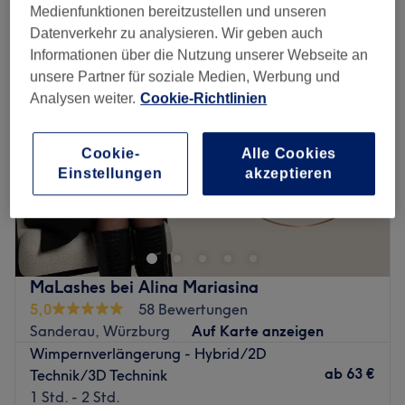
wimpernverlängerung in der Nähe von Lengfeld, Würzburg
Medienfunktionen bereitzustellen und unseren
Datenverkehr zu analysieren. Wir geben auch
Informationen über die Nutzung unserer Webseite an
unsere Partner für soziale Medien, Werbung und
Analysen weiter.
Cookie-Richtlinien
Cookie-
Alle Cookies
Einstellungen
akzeptieren
MaLashes bei Alina Mariasina
5,0
58 Bewertungen
Sanderau, Würzburg
Auf Karte anzeigen
Wimpernverlängerung - Hybrid/2D
ab
63 €
Technik/3D Technink
1 Std. - 2 Std.