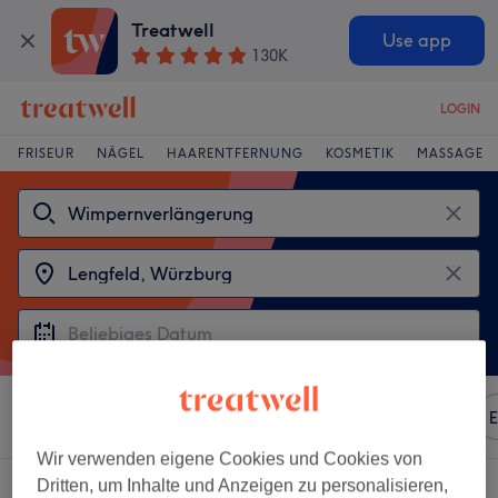
Treatwell
Use app
130K
LOGIN
FRISEUR
NÄGEL
HAARENTFERNUNG
KOSMETIK
MASSAGE
Sortieren nach
Beliebiger Preis
Marken
Salons
E
Wir verwenden eigene Cookies und Cookies von
Dritten, um Inhalte und Anzeigen zu personalisieren,
2 Salons die anbieten: