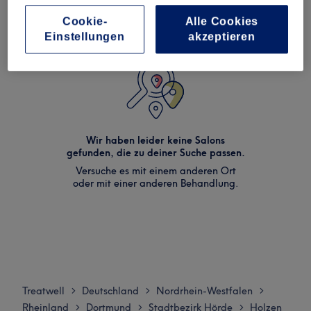
Cookie-
Alle Cookies
Einstellungen
akzeptieren
Wir haben leider keine Salons
gefunden, die zu deiner Suche passen.
Versuche es mit einem anderen Ort
oder mit einer anderen Behandlung.
Treatwell
Deutschland
Nordrhein-Westfalen
>
>
>
Rheinland
Dortmund
Stadtbezirk Hörde
Holzen
>
>
>