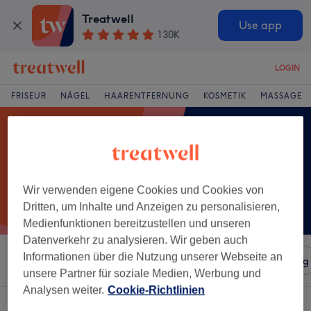
Treatwell
Use app
130K
LOGIN
FRISEUR
NÄGEL
HAARENTFERNUNG
KOSMETIK
MASSAGE
Wir verwenden eigene Cookies und Cookies von
Dritten, um Inhalte und Anzeigen zu personalisieren,
Medienfunktionen bereitzustellen und unseren
Datenverkehr zu analysieren. Wir geben auch
Informationen über die Nutzung unserer Webseite an
Sortieren nach
Salons
Expressangebote
Bewertung
unsere Partner für soziale Medien, Werbung und
Analysen weiter.
Cookie-Richtlinien