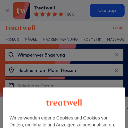
Treatwell
Use app
130K
LOGIN
FRISEUR
NÄGEL
HAARENTFERNUNG
KOSMETIK
MASSAGE
Sortieren nach
Beliebiger Preis
Besonderheiten
Sal
Wir verwenden eigene Cookies und Cookies von
Dritten, um Inhalte und Anzeigen zu personalisieren,
2 Salons die anbieten: