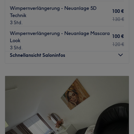
Wimpernverlängerung - Neuanlage 5D
100 €
Technik
130 €
3 Std.
Wimpernverlängerung - Neuanlage Mascara
100 €
Look
120 €
3 Std.
Schnellansicht Saloninfos
Montag
Geschlossen
Dienstag
17:00
–
21:15
Mittwoch
Geschlossen
Donnerstag
17:00
–
21:15
Freitag
16:30
–
21:15
Samstag
08:15
–
14:00
Sonntag
Geschlossen
LuluStudio in Hochheim am Main steht für natürliche