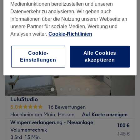
wimpernverlängerung in Hochheim am Main, Hessen
Medienfunktionen bereitzustellen und unseren
Datenverkehr zu analysieren. Wir geben auch
Informationen über die Nutzung unserer Webseite an
unsere Partner für soziale Medien, Werbung und
Analysen weiter.
Cookie-Richtlinien
Cookie-
Alle Cookies
Einstellungen
akzeptieren
LuluStudio
5,0
16 Bewertungen
Hochheim am Main, Hessen
Auf Karte anzeigen
Wimpernverlängerung - Neuanlage
100 €
Volumentechnik
145 €
3 Std. 15 Min.