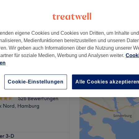
enden eigene Cookies und Cookies von Dritten, um Inhalte un
20 €
nalisieren, Medienfunktionen bereitzustellen und unseren Date
25 €
ren. Wir geben auch Informationen über die Nutzung unserer W
artner für soziale Medien, Werbung und Analysen weiter.
Cooki
ien
Cookie-Einstellungen
Alle Cookies akzeptiere
uty Schönheit &
s Studio
526 Bewertungen
k Nord, Hamburg
nst du dem Alltagsstress
er 3-D
nern lassen. Hier erwarten