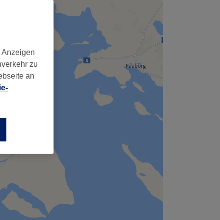
d Anzeigen
nverkehr zu
ebseite an
e-
n