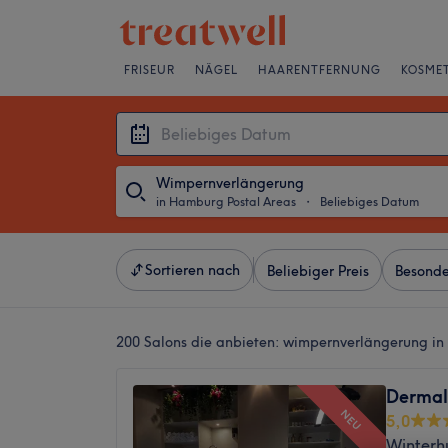
FRISEUR
NÄGEL
HAARENTFERNUNG
KOSMET
Wimpernverlängerung
in Hamburg Postal Areas
・
Beliebiges Datum
Sortieren nach
Beliebiger Preis
Besonde
200 Salons die anbieten:
wimpernverlängerung in
Dermal
NEU
5,0
Winterh