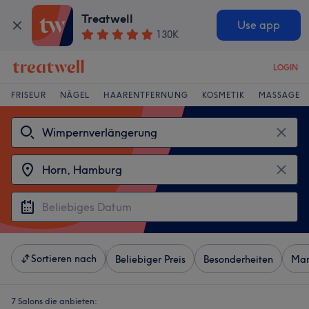
Treatwell
Use app
130K
LOGIN
FRISEUR
NÄGEL
HAARENTFERNUNG
KOSMETIK
MASSAGE
Sortieren nach
Beliebiger Preis
Besonderheiten
Mar
7 Salons die anbieten: