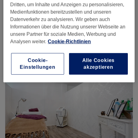
Dritten, um Inhalte und Anzeigen zu personalisieren,
60 €
Wimpernverlängerung - Neuanlage 1:1 Technik
Medienfunktionen bereitzustellen und unseren
2 Std.
70 €
Datenverkehr zu analysieren. Wir geben auch
Informationen über die Nutzung unserer Webseite an
Wimpernverlängerung - Neuanlage
70 €
unsere Partner für soziale Medien, Werbung und
Volumentechnik
80 €
Analysen weiter.
Cookie-Richtlinien
2 Std.
Schnellansicht Saloninfos
Cookie-
Alle Cookies
Montag
09:30
–
20:00
Einstellungen
akzeptieren
Dienstag
09:30
–
20:00
Mittwoch
09:30
–
20:00
Donnerstag
09:30
–
20:00
Freitag
09:30
–
20:00
Samstag
10:00
–
18:00
Sonntag
10:00
–
18:00
Du hast einen besonderen Anlass vor dir und möchtest
absolut top aussehen und deine natürliche Schönheit