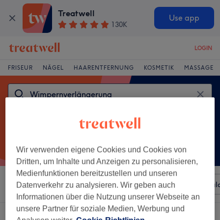
Treatwell
Use app
130K
LOGIN
FRISEUR
NÄGEL
HAARENTFERNUNG
KOSMETIK
MASSAGE
Wir verwenden eigene Cookies und Cookies von
Dritten, um Inhalte und Anzeigen zu personalisieren,
Medienfunktionen bereitzustellen und unseren
Sortieren nach
Beliebiger Preis
Besonderheiten
Sal
Datenverkehr zu analysieren. Wir geben auch
Informationen über die Nutzung unserer Webseite an
unsere Partner für soziale Medien, Werbung und
Ein Salon, der anbietet:
wimpernverlängerung in Grünberg