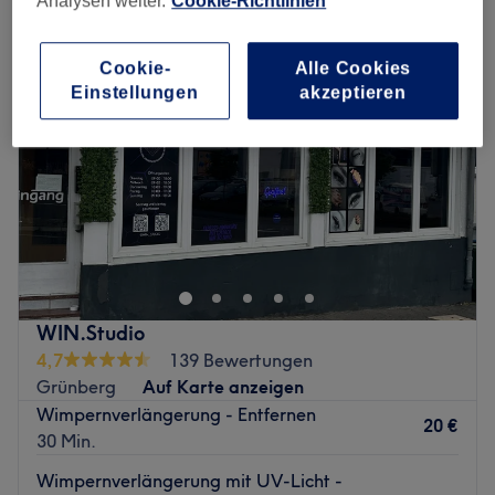
Analysen weiter.
Cookie-Richtlinien
Cookie-
Alle Cookies
Einstellungen
akzeptieren
WIN.Studio
4,7
139 Bewertungen
Grünberg
Auf Karte anzeigen
Wimpernverlängerung - Entfernen
20 €
30 Min.
Wimpernverlängerung mit UV-Licht -