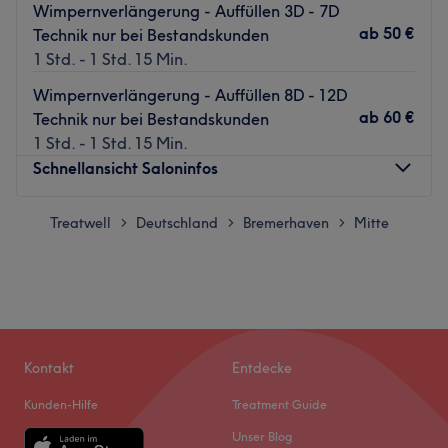
Wimpernverlängerung - Auffüllen 3D - 7D
ab
50 €
Technik nur bei Bestandskunden
1 Std. - 1 Std. 15 Min.
Wimpernverlängerung - Auffüllen 8D - 12D
ab
60 €
Technik nur bei Bestandskunden
1 Std. - 1 Std. 15 Min.
Schnellansicht Saloninfos
Montag
Treatwell
Deutschland
Bremerhaven
09:00
–
19:30
Mitte
>
>
>
Dienstag
09:00
–
19:30
Mittwoch
09:00
–
19:30
Donnerstag
09:00
–
19:30
Freitag
09:00
–
19:30
Samstag
09:00
–
18:00
Sonntag
Geschlossen
Kontakt
Entdecke
Kunden-Hilfe
Treatment Guide
Umwerfende Nageldesigns und umfangreiche
Unser Blog
Nagelpflege bekommst du bei Linh Nails in Bremerhaven.