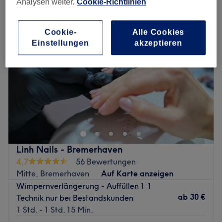
Analysen weiter.
Cookie-Richtlinien
Cookie-
Alle Cookies
Einstellungen
akzeptieren
Linh Nails - Bremerhaven
4,7
56 Bewertungen
Mitte, Bremerhaven
Auf Karte anzeigen
Wimpernverlängerung - Auffüllen 1:1
ab
30 €
Technik nur bei Bestandskunden
1 Std. - 1 Std. 15 Min.