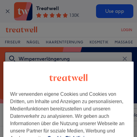
Treatwell
Use app
130K
LOGIN
FRISEUR
NÄGEL
HAARENTFERNUNG
KOSMETIK
MASSAGE
Wir verwenden eigene Cookies und Cookies von
Dritten, um Inhalte und Anzeigen zu personalisieren,
Medienfunktionen bereitzustellen und unseren
Sortieren nach
Beliebiger Preis
Besonderheiten
Sal
Datenverkehr zu analysieren. Wir geben auch
Informationen über die Nutzung unserer Webseite an
unsere Partner für soziale Medien, Werbung und
Ein Salon, der anbietet:
wimpernverlängerung in Mitte, Bremerhaven