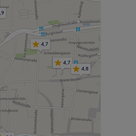
,9
4,7
4,7
4,8