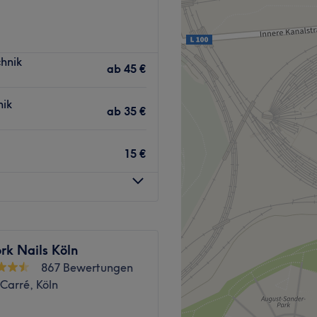
Zurück zur Salonansicht
Zurück zur Salonansicht
hnik
ab
45 €
nik
ab
35 €
15 €
rk Nails Köln
867 Bewertungen
Carré, Köln