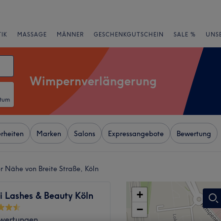
IK
MASSAGE
MÄNNER
GESCHENKGUTSCHEIN
SALE %
UNS
Wimpernverlängerung
atum
rheiten
Marken
Salons
Expressangebote
Bewertung
 Nähe von Breite Straße, Köln
+
i Lashes & Beauty Köln
−
wertungen