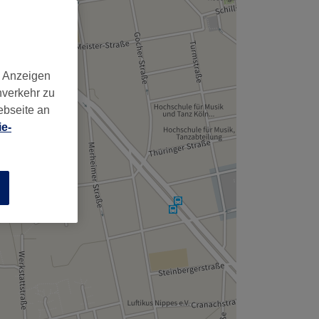
d Anzeigen
nverkehr zu
ebseite an
e-
n