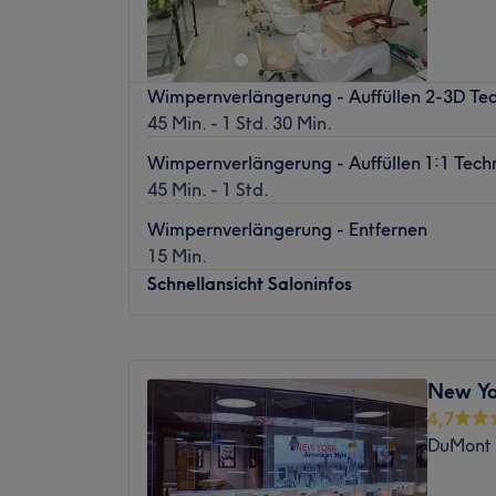
gehen!
Sonntag
Geschlossen
Wimpernverlängerung - Auffüllen 2-3D Tec
45 Min. - 1 Std. 30 Min.
Wimpernverlängerung - Auffüllen 1:1 Tech
45 Min. - 1 Std.
Wimpernverlängerung - Entfernen
15 Min.
Schnellansicht Saloninfos
Montag
09:30
–
19:30
Dienstag
09:30
–
19:30
New Yo
Mittwoch
09:30
–
19:30
4,7
Donnerstag
09:30
–
19:30
DuMont 
Freitag
09:30
–
19:30
Samstag
09:30
–
19:30