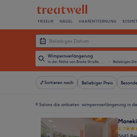
FRISEUR
NÄGEL
HAARENTFERNUNG
KOSMET
Wimpernverlängerung
in der Nähe von Breite Straße, Köln
・
Beliebiges D
Sortieren nach
Beliebiger Preis
Besonde
9 Salons die anbieten:
wimpernverlängerung in der
Maneki
4,7
5641 Be