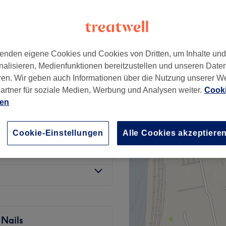
-Nord, Köln
nzeiten
enden eigene Cookies und Cookies von Dritten, um Inhalte un
ab
55 €
nlage
nalisieren, Medienfunktionen bereitzustellen und unseren Date
Spare bis zu 45%
ren. Wir geben auch Informationen über die Nutzung unserer W
artner für soziale Medien, Werbung und Analysen weiter.
Cooki
lage mit
ab
64,90 €
ien
Spare bis zu 45%
Cookie-Einstellungen
Alle Cookies akzeptiere
D Technik)
ab
69,30 €
Spare bis zu 45%
 Nails