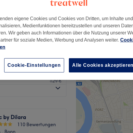
onn
enden eigene Cookies und Cookies von Dritten, um Inhalte un
nalisieren, Medienfunktionen bereitzustellen und unseren Date
ren. Wir geben auch Informationen über die Nutzung unserer W
69 €
hnik Naturlook
artner für soziale Medien, Werbung und Analysen weiter.
Cooki
99 €
ien
89 €
echnik Glamourlook
119 €
Cookie-Einstellungen
Alle Cookies akzeptiere
109 €
chnik Extralook
129 €
c by Dilara
110 Bewertungen
 , Bonn