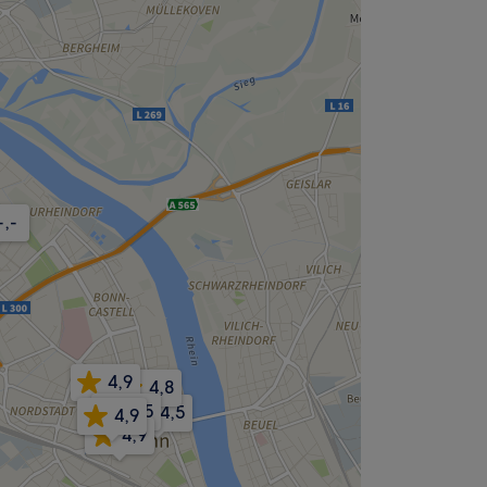
-,-
4,9
4,8
4,5
4,5
4,9
4,9