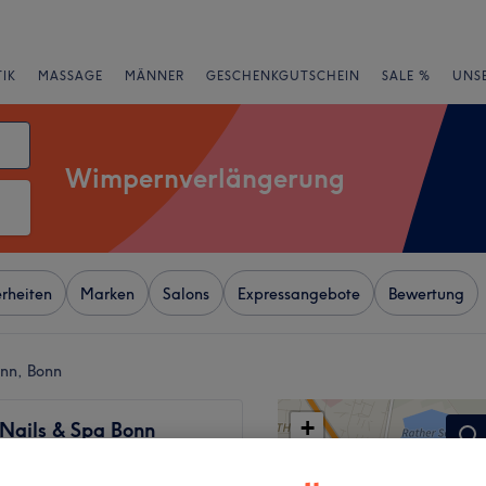
IK
MASSAGE
MÄNNER
GESCHENKGUTSCHEIN
SALE %
UNS
Wimpernverlängerung
rheiten
Marken
Salons
Expressangebote
Bewertung
nn, Bonn
+
 Nails & Spa Bonn
−
wertungen