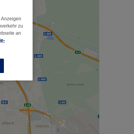
d Anzeigen
nverkehr zu
ebseite an
e-
n