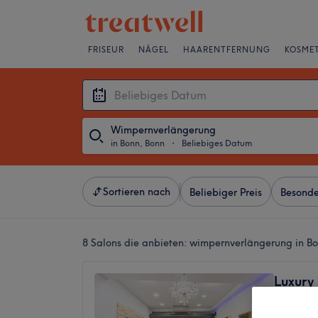
FRISEUR
NÄGEL
HAARENTFERNUNG
KOSMET
Wimpernverlängerung
in Bonn, Bonn
・
Beliebiges Datum
Sortieren nach
Beliebiger Preis
Besonde
8 Salons die anbieten:
wimpernverlängerung in Bo
Luxury
4,5
1094 Be