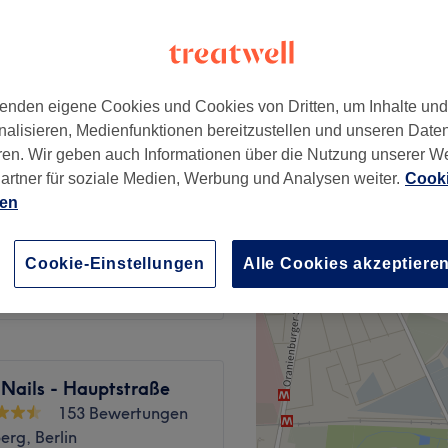
rg, Berlin
 Minute und Nebenzeiten
enden eigene Cookies und Cookies von Dritten, um Inhalte un
ab
98,10 €
ok
nalisieren, Medienfunktionen bereitzustellen und unseren Date
Spare bis zu 10%
ren. Wir geben auch Informationen über die Nutzung unserer W
artner für soziale Medien, Werbung und Analysen weiter.
Cooki
nime
ab
30 €
ien
 1:1
ab
15 €
Cookie-Einstellungen
Alle Cookies akzeptiere
 Nails - Hauptstraße
153 Bewertungen
rg, Berlin