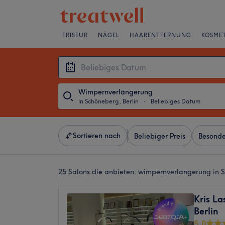
FRISEUR
NÄGEL
HAARENTFERNUNG
KOSMET
Wimpernverlängerung
in Schöneberg, Berlin
・
Beliebiges Datum
Sortieren nach
Beliebiger Preis
Besonde
25 Salons die anbieten:
wimpernverlängerung in S
Kris L
Berlin
5,0