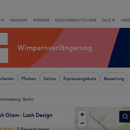
IK
MASSAGE
MÄNNER
GESCHENKGUTSCHEIN
SALE %
UNS
Wimpernverlängerung
rheiten
Marken
Salons
Expressangebote
Bewertung
chöneberg, Berlin
+
ash Glam- Lash Design
−
5 Bewertungen