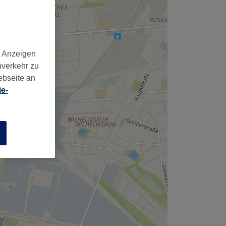
d Anzeigen
nverkehr zu
ebseite an
e-
n