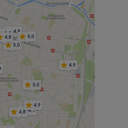
4,8
4,4
5,0
4,8
5,0
4,9
9
5,0
4,9
4,4
4,8