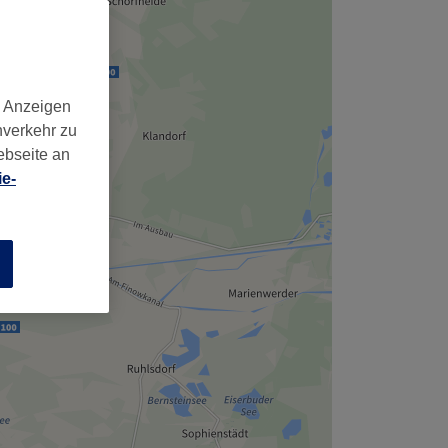
,
d Anzeigen
nverkehr zu
ebseite an
e-
n