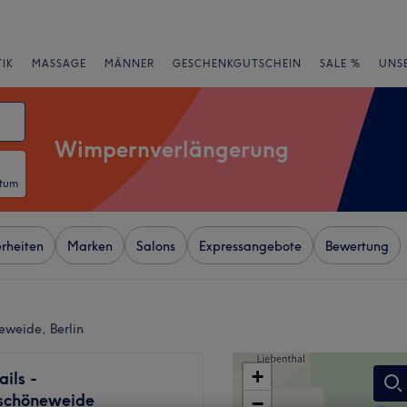
IK
MASSAGE
MÄNNER
GESCHENKGUTSCHEIN
SALE %
UNS
Wimpernverlängerung
atum
rheiten
Marken
Salons
Expressangebote
Bewertung
weide, Berlin
+
ils -
schöneweide
−