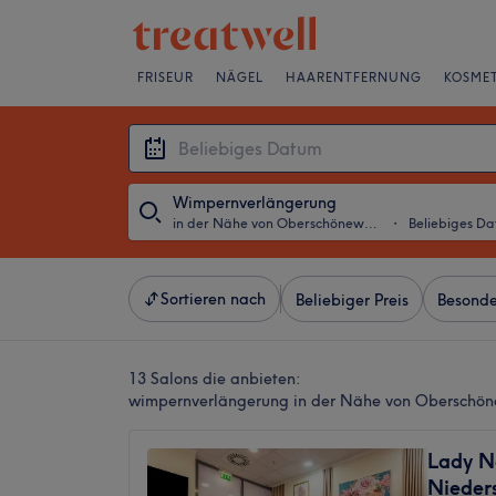
FRISEUR
NÄGEL
HAARENTFERNUNG
KOSMET
Wimpernverlängerung
in der Nähe von Oberschöneweide, Berlin
・
Beliebiges D
Sortieren nach
Beliebiger Preis
Besonde
13 Salons die anbieten:
wimpernverlängerung in der Nähe von Oberschöne
Lady Na
Nieder