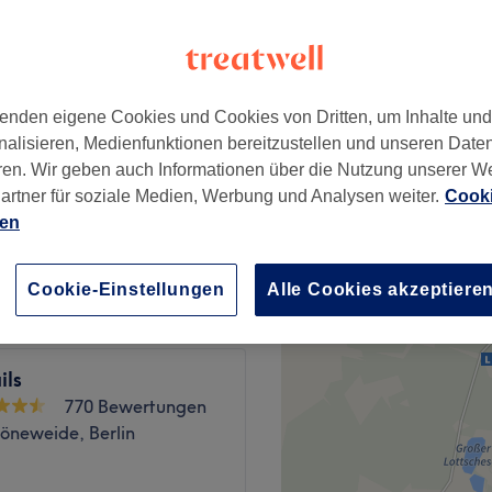
367 Bewertungen
chöneweide, Berlin
enden eigene Cookies und Cookies von Dritten, um Inhalte un
nalisieren, Medienfunktionen bereitzustellen und unseren Date
ik
40 €
ren. Wir geben auch Informationen über die Nutzung unserer W
artner für soziale Medien, Werbung und Analysen weiter.
Cooki
ien
70 €
Cookie-Einstellungen
Alle Cookies akzeptiere
ils
770 Bewertungen
öneweide, Berlin