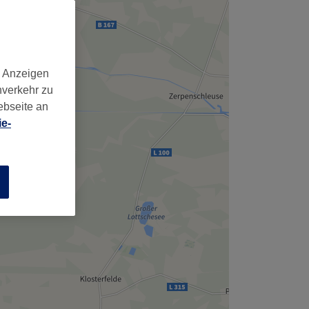
d Anzeigen
nverkehr zu
ebseite an
e-
n