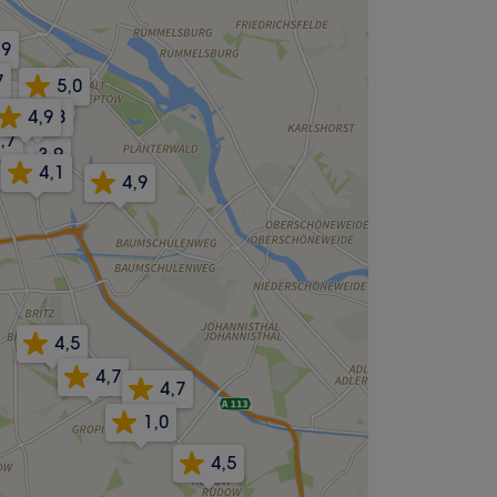
,9
7
5,0
4,7
4,6
4,9
4,8
,7
3,9
4,7
4,1
4,9
4,5
4,7
4,7
1,0
4,5