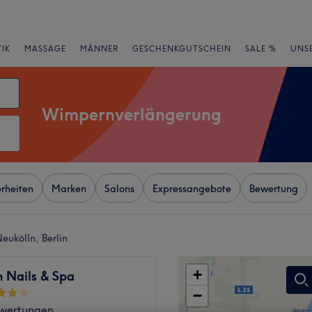
IK
MASSAGE
MÄNNER
GESCHENKGUTSCHEIN
SALE %
UNS
Wimpernverlängerung
rheiten
Marken
Salons
Expressangebote
Bewertung
eukölln, Berlin
+
 Nails & Spa
−
wertungen