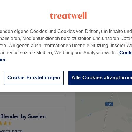
, Berlin
enden eigene Cookies und Cookies von Dritten, um Inhalte un
70 €
echnik
nalisieren, Medienfunktionen bereitzustellen und unseren Date
110 €
ren. Wir geben auch Informationen über die Nutzung unserer W
artner für soziale Medien, Werbung und Analysen weiter.
Cooki
55 €
echnik
ien
80 €
65 €
echnik
Cookie-Einstellungen
Alle Cookies akzeptiere
90 €
 Blender by Sowien
wertungen