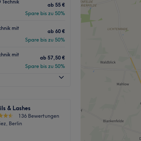
 Technik
agelmodellage oder
ab
55 €
ntspannt zurücklehnen und
Spare bis zu 50%
hnik mit
ab
60 €
 ist die U-Bahn-Station
Spare bis zu 50%
t ist. Dies macht das Studio
sich für einen Besuch
hnik mit
ab
57,50 €
Spare bis zu 50%
rfahrenen und engagierten
ern. Sie streben danach,
 zu bieten und
n Dienstleistungen zufrieden
ls & Lashes
136 Bewertungen
ez, Berlin
entspannend, einladend und