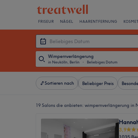
FRISEUR
NÄGEL
HAARENTFERNUNG
KOSMET
Wimpernverlängerung
in Neukölln, Berlin
・
Beliebiges Datum
Sortieren nach
Beliebiger Preis
Besonde
19 Salons die anbieten:
wimpernverlängerung in N
Hannah
3,9
1035 Be