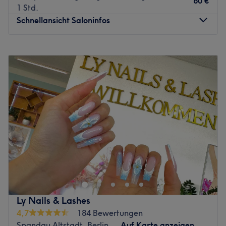
60 €
1 Std.
Zurück zur Salonansicht
Schnellansicht Saloninfos
Montag
10:00
–
19:00
Dienstag
10:00
–
19:00
Mittwoch
10:00
–
19:00
Donnerstag
10:00
–
19:00
Freitag
10:00
–
19:00
Samstag
10:00
–
19:00
Sonntag
Geschlossen
Möchtest du auch schöne und gepflegte Nägel haben?
Dann solltest du dem Nagelstudio New York Nails -
Streitstraße im Edeka Center in Spandau einen Besuch
abstatten. Überzeuge dich am besten selbst und buche
dir deinen Wunschtermin super bequem online über
Ly Nails & Lashes
Treatwell!
4,7
184 Bewertungen
Spandau Altstadt, Berlin
Auf Karte anzeigen