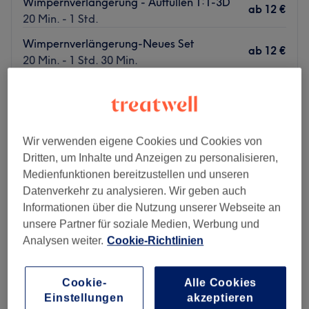
Wimpernverlängerung - Auffüllen 1:1-3D
ab
12 €
20 Min. - 1 Std.
Wimpernverlängerung-Neues Set
ab
12 €
20 Min. - 1 Std. 30 Min.
Schnellansicht Saloninfos
Montag
09:30
–
19:30
Dienstag
09:30
–
19:30
Wir verwenden eigene Cookies und Cookies von
Mittwoch
09:30
–
19:30
Dritten, um Inhalte und Anzeigen zu personalisieren,
Donnerstag
09:30
–
19:30
Medienfunktionen bereitzustellen und unseren
Freitag
09:30
–
19:30
Datenverkehr zu analysieren. Wir geben auch
Samstag
09:30
–
17:30
Informationen über die Nutzung unserer Webseite an
Sonntag
Geschlossen
unsere Partner für soziale Medien, Werbung und
Analysen weiter.
Cookie-Richtlinien
Zu einem rundum gepflegten Aussehen gehören sowohl
schöne Hände und Füße als auch perfekte Wimpern und
Augenbrauen. Daher hat sich Mango Nails in Berlin,
Cookie-
Alle Cookies
Einstellungen
akzeptieren
Haselhorst, genau darauf spezialisiert. Hier kannst du dir