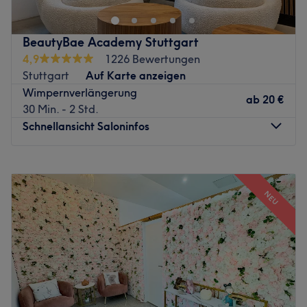
Zurück zur Salonansicht
BeautyBae Academy Stuttgart
4,9
1226 Bewertungen
Stuttgart
Auf Karte anzeigen
Wimpernverlängerung
ab
20 €
30 Min. - 2 Std.
Schnellansicht Saloninfos
Montag
10:00
–
20:00
Dienstag
10:00
–
20:00
NEU
Mittwoch
10:00
–
20:00
Donnerstag
10:00
–
20:00
Freitag
10:00
–
20:00
Samstag
10:00
–
19:00
Sonntag
Geschlossen
Bei BeautyBae Academy in Stuttgart hat das Team dem