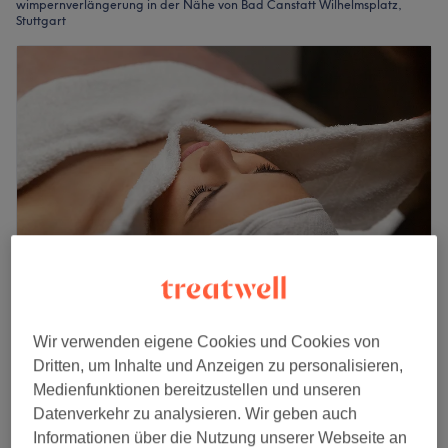
wimpernverlängerung in der Nähe von Bad Canstatt Wilhelmsplatz,
Stuttgart
Stockholm Beauty & Akademie
Wir verwenden eigene Cookies und Cookies von
4,9
341 Bewertungen
Dritten, um Inhalte und Anzeigen zu personalisieren,
Bad-Cannstatt, Stuttgart
Auf Karte anzeigen
Medienfunktionen bereitzustellen und unseren
Volumentechnik 2D–3D – Mehr Fülle, mehr
Datenverkehr zu analysieren. Wir geben auch
99 €
Ausdruck
Informationen über die Nutzung unserer Webseite an
140 €