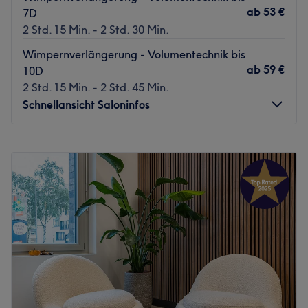
📍 Lashlifting
ab
53 €
7D
📍 Termine nach Vereinbarung
2 Std. 15 Min. - 2 Std. 30 Min.
Neukundinnen sind herzlich willkommen.
Wimpernverlängerung - Volumentechnik bis
Das Team
ab
59 €
10D
Inhaberin Kristina hat ihre Berufung gefunden und setzt
2 Std. 15 Min. - 2 Std. 45 Min.
alles daran, dass du ihr Studio mit einem Lächeln
Schnellansicht Saloninfos
verlässt.
Was uns an dem Salon gefällt
Montag
08:00
–
11:00
Atmosphäre: Entspannend, Freundlich
Dienstag
09:00
–
20:00
Expertise: Schönheitsbehandlungen
Mittwoch
08:00
–
11:00
Produkte und Produktmarken: Hochwertige Produkte
Donnerstag
09:00
–
20:00
Extras: Gut an die öffentlichen Verkehrsmittel
Freitag
09:00
–
20:00
angebunden
Samstag
08:00
–
11:00
Zurück zur Salonansicht
Sonntag
Geschlossen
Das Studio befindet sich im Gebäude von Jesse Piercing
neben Walk In Tattoo, sehr Zentral gelegen bei der
Haltestelle Pragfriedhof in Stuttgart-Nord