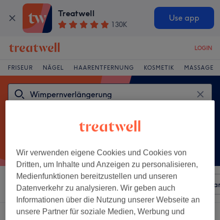
Treatwell
Use app
130K
LOGIN
FRISEUR
NÄGEL
HAARENTFERNUNG
KOSMETIK
MASSAGE
Wir verwenden eigene Cookies und Cookies von
Dritten, um Inhalte und Anzeigen zu personalisieren,
Medienfunktionen bereitzustellen und unseren
Sortieren nach
Beliebiger Preis
Besonderheiten
Mar
Datenverkehr zu analysieren. Wir geben auch
Informationen über die Nutzung unserer Webseite an
unsere Partner für soziale Medien, Werbung und
Ein Salon, der anbietet: