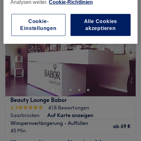
wimpernverlängerung in Alt-Saarbrücken, Saarbrücken
Analysen weiter.
Cookie-Richtlinien
Cookie-
Alle Cookies
Einstellungen
akzeptieren
Beauty Lounge Babor
4,9
418 Bewertungen
Saarbrücken
Auf Karte anzeigen
Wimpernverlängerung - Auffüllen
ab
69 €
45 Min.