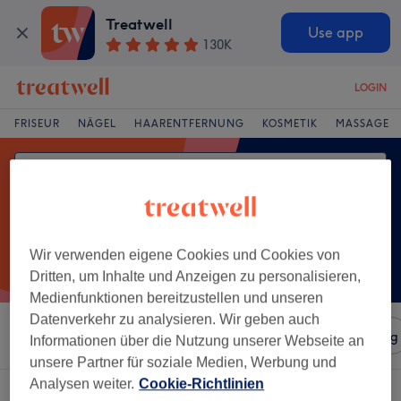
Treatwell
Use app
130K
LOGIN
FRISEUR
NÄGEL
HAARENTFERNUNG
KOSMETIK
MASSAGE
Wir verwenden eigene Cookies und Cookies von
Dritten, um Inhalte und Anzeigen zu personalisieren,
Medienfunktionen bereitzustellen und unseren
Datenverkehr zu analysieren. Wir geben auch
Sortieren nach
Salons
Expressangebote
Bewertung
Informationen über die Nutzung unserer Webseite an
unsere Partner für soziale Medien, Werbung und
Analysen weiter.
Cookie-Richtlinien
Ein Salon, der anbietet: