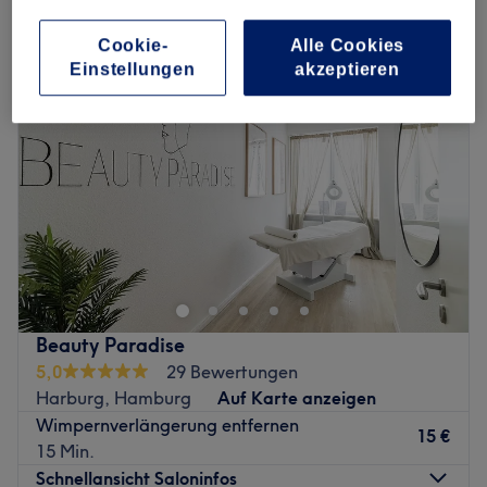
wimpernverlängerung entfernen in Harburg, Hamburg
Cookie-
Alle Cookies
Einstellungen
akzeptieren
Beauty Paradise
5,0
29 Bewertungen
Harburg, Hamburg
Auf Karte anzeigen
Wimpernverlängerung entfernen
15 €
15 Min.
Schnellansicht Saloninfos