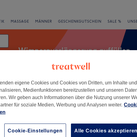
IK
MASSAGE
MÄNNER
GESCHENKGUTSCHEIN
SALE %
UNS
Wimpernverlängerung auffüllen
enden eigene Cookies und Cookies von Dritten, um Inhalte un
Expressangebote
Bewertung
nalisieren, Medienfunktionen bereitzustellen und unseren Date
ren. Wir geben auch Informationen über die Nutzung unserer W
üllen in Wolfsburg
artner für soziale Medien, Werbung und Analysen weiter.
Cooki
ien
+
Atelier
4 Bewertungen
−
Cookie-Einstellungen
Alle Cookies akzeptiere
straße, Wolfsburg