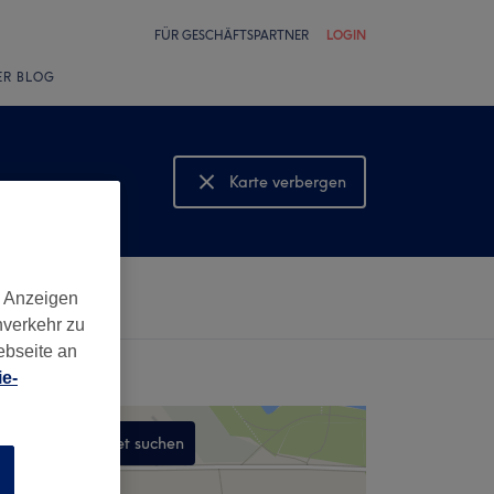
FÜR GESCHÄFTSPARTNER
LOGIN
ER BLOG
Karte verbergen
Karte anzeigen
d Anzeigen
nverkehr zu
ebseite an
e-
In diesem Gebiet suchen
n
,