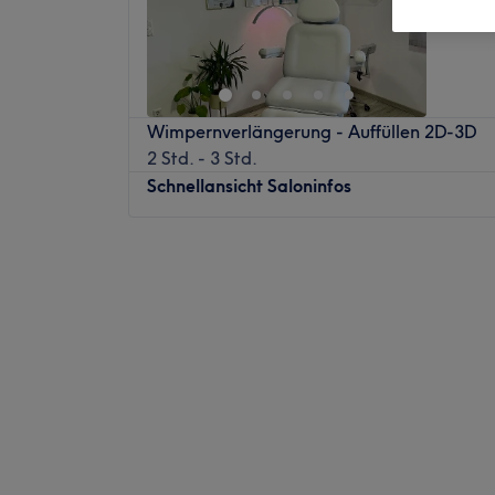
Wimpernverlängerung - Auffüllen 2D-3D
2 Std. - 3 Std.
Schnellansicht Saloninfos
Montag
13:30
–
18:00
Dienstag
13:30
–
18:00
Mittwoch
Geschlossen
Donnerstag
Geschlossen
Freitag
13:30
–
17:00
Samstag
10:00
–
15:00
Sonntag
Geschlossen
Willkommen im Femme Atelier in Wolfsburg
erwarten dich erstklassige Behandlungen 