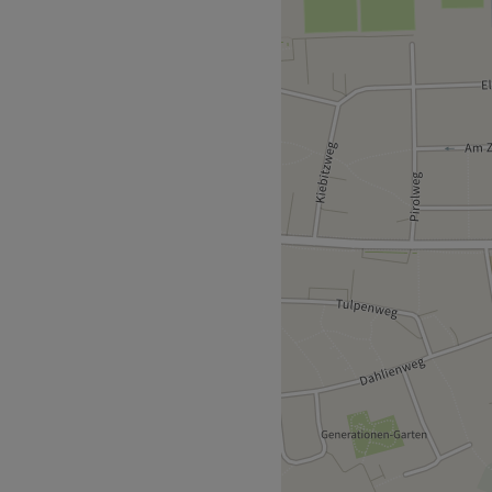
he deinen Termin direkt
sich die Bushaltestelle
reundlichen und
rekt wohlfühlen kannst. Mit
umfassend beraten und die
ieten.
nend.
Zurück zur Salonansicht