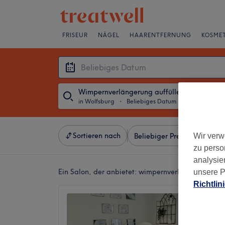
FRISEUR
NÄGEL
HAARENTFERNUNG
KOSMET
Wimpernverlängerung auffüllen
in Wolfsburg
・
Beliebiges Datum
Sortieren nach
Wir verw
Beliebiger Preis
Salons
zu perso
analysie
Ein Salon, der anbietet:
wimpernverlängerung auff
unsere P
Richtlin
Femme 
5,0
Porsche