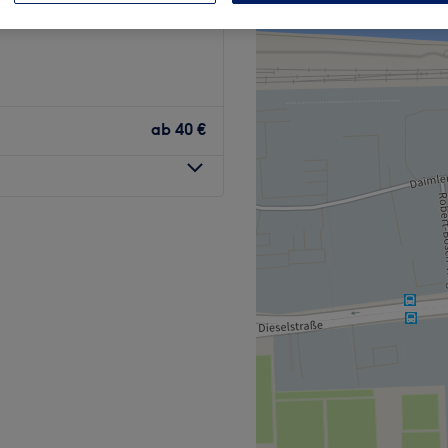
ab
40 €
. In diesem Kosmetikstudio
mit hochwertigen