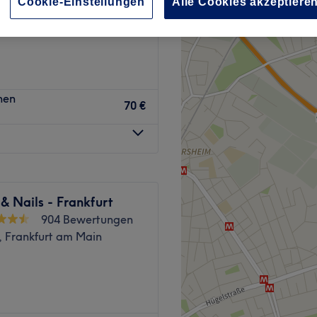
Cookie-Einstellungen
Alle Cookies akzeptiere
enkmal, Frankfurt am
hen
70 €
& Nails - Frankfurt
904 Bewertungen
, Frankfurt am Main
r dich selbst. Mitten im