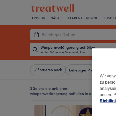
FRISEUR
NÄGEL
HAARENTFERNUNG
KOSMET
Wimpernverlängerung auffüllen
in der Nähe von Nordend, Frankfurt am Main
・
Beliebiges D
Sortieren nach
Beliebiger Preis
Besonde
Wir verw
zu perso
3 Salons die anbieten:
analysie
wimpernverlängerung auffüllen in der Nähe von 
unsere P
Richtlin
Glow C
5,0