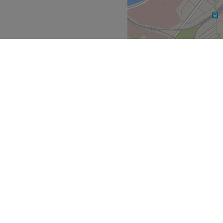
persönlichen Bedürfnissen
e: Gemütlich, geräumig, zum
diküre, UV-Gel und Designs.
MI. Extras: Sehr gut
Zurück zur Salonansicht
nkfurt am Main
>
ecke
Geschäftspartner
ment Guide
Partner werden
Blog
Treatwell Connect Help Center