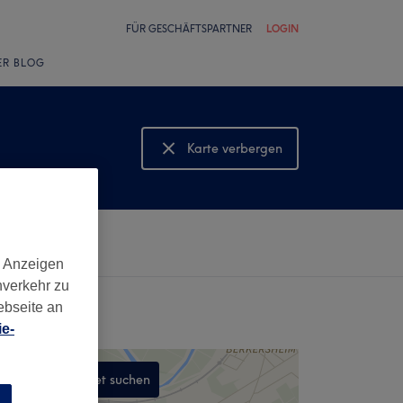
FÜR GESCHÄFTSPARTNER
LOGIN
ER BLOG
Karte verbergen
Karte anzeigen
d Anzeigen
nverkehr zu
ebseite an
e-
In diesem Gebiet suchen