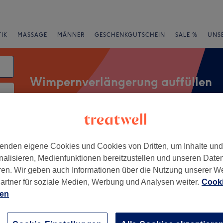
IK
MASSAGE
MÄNNER
GESCHENKGUTSCHEIN
SALE %
UNS
Wimpernverlängerung auffüllen
atum
rheiten
Marken
Salons
Expressangebote
Bewertung
enden eigene Cookies und Cookies von Dritten, um Inhalte un
nalisieren, Medienfunktionen bereitzustellen und unseren Date
ren. Wir geben auch Informationen über die Nutzung unserer W
Nordend, Frankfurt am Main
artner für soziale Medien, Werbung und Analysen weiter.
Cooki
ien
+
lub
234 Bewertungen
−