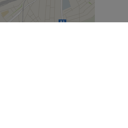
Leaflet
| ©
OpenStreetMap
contributors
Unternehmen
Über uns
Jobs