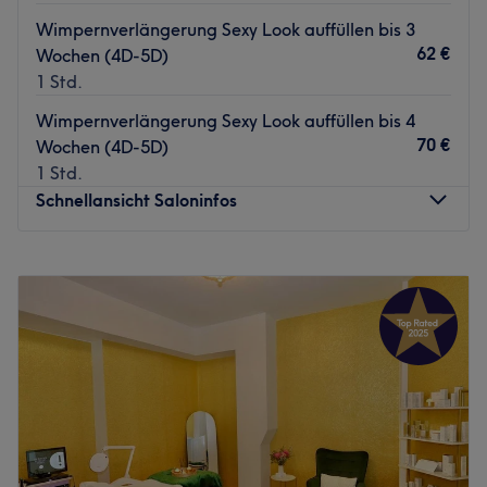
Wimpernverlängerung Sexy Look auffüllen bis 3
62 €
Wochen (4D-5D)
1 Std.
Wimpernverlängerung Sexy Look auffüllen bis 4
70 €
Wochen (4D-5D)
1 Std.
Schnellansicht Saloninfos
Montag
10:00
–
19:30
Dienstag
10:00
–
19:30
Mittwoch
10:00
–
19:30
Donnerstag
10:00
–
19:30
Freitag
10:00
–
19:30
Samstag
10:00
–
16:30
Sonntag
Geschlossen
In Berlin-Schönerberg bietet dir der stilvoll eingerichtete