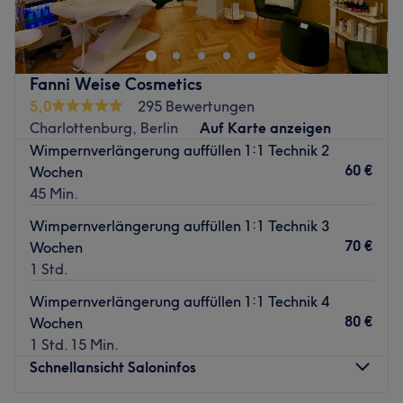
Salon The She Beauty Lounge alles, was du für deine
Schönheit brauchst. Egal ob Maniküre, Pediküre,
Nagelreparatur, Wimpernverlängerungen oder
Permanent Make-Up, hier kannst du dich entspannt
Fanni Weise Cosmetics
zurücklehnen und genießen!
5,0
295 Bewertungen
Nächste öffentliche Verkehrsmittel:
Charlottenburg, Berlin
Auf Karte anzeigen
Wimpernverlängerung auffüllen 1:1 Technik 2
Die Bus- und U-Bahnhaltestelle Kleistpark ist nur wenige
60 €
Wochen
Gehminuten entfernt.
45 Min.
Das Team:
Wimpernverlängerung auffüllen 1:1 Technik 3
Das erfahrene Team ist superfreundlich und arbeitet mit
70 €
Wochen
viel Können und Leidenschaft. Es wird Deutsch, Englisch
1 Std.
und Vietnamesisch gesprochen.
Wimpernverlängerung auffüllen 1:1 Technik 4
Was uns an dem Salon gefällt:
80 €
Wochen
Atmosphäre: Modern, bequem, ästhetisch.
1 Std. 15 Min.
Expertise: Nagelmodellage, Maniküre und Pediküre,
Schnellansicht Saloninfos
Wimpernverlängerung, Permanent Make-Up.
Extras: Kostenloses WLAN und Getränke, Haustiere