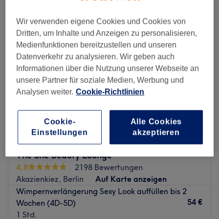
wimpernverlängerung auffüllen in der Nähe von Schöneberg, Berlin
Wir verwenden eigene Cookies und Cookies von
Dritten, um Inhalte und Anzeigen zu personalisieren,
Medienfunktionen bereitzustellen und unseren
Datenverkehr zu analysieren. Wir geben auch
Informationen über die Nutzung unserer Webseite an
unsere Partner für soziale Medien, Werbung und
Analysen weiter.
Cookie-Richtlinien
Cookie-
Alle Cookies
Einstellungen
akzeptieren
The She Beauty Lounge
4,8
2198 Bewertungen
Akazienkiez, Berlin
Auf Karte anzeigen
Wimpernverlängerung Sexy Look auffüllen bis 2
54 €
Wochen (4D-5D)
1 Std.