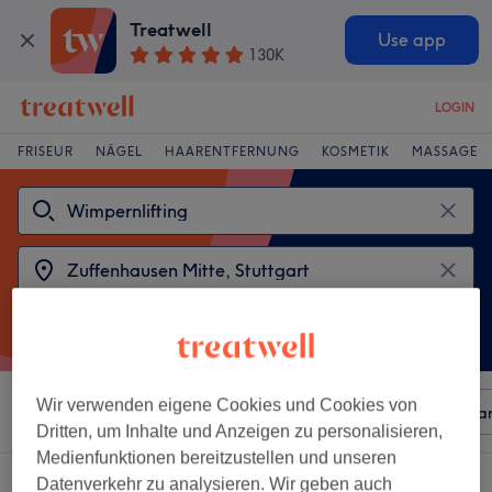
Treatwell
Use app
130K
LOGIN
FRISEUR
NÄGEL
HAARENTFERNUNG
KOSMETIK
MASSAGE
Wir verwenden eigene Cookies und Cookies von
Sortieren nach
Beliebiger Preis
Besonderheiten
Mar
Dritten, um Inhalte und Anzeigen zu personalisieren,
Medienfunktionen bereitzustellen und unseren
2 Salons die anbieten:
Datenverkehr zu analysieren. Wir geben auch