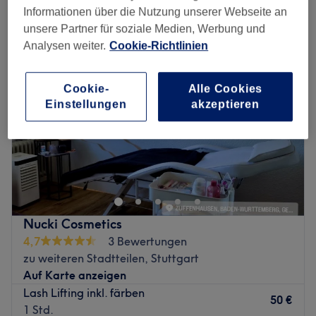
wimpernlifting in der Nähe von Zuffenhausen Mitte, Stuttgart
Informationen über die Nutzung unserer Webseite an
unsere Partner für soziale Medien, Werbung und
Analysen weiter.
Cookie-Richtlinien
Cookie-
Alle Cookies
Einstellungen
akzeptieren
Nucki Cosmetics
4,7
3 Bewertungen
zu weiteren Stadtteilen, Stuttgart
Auf Karte anzeigen
Lash Lifting inkl. färben
50 €
1 Std.