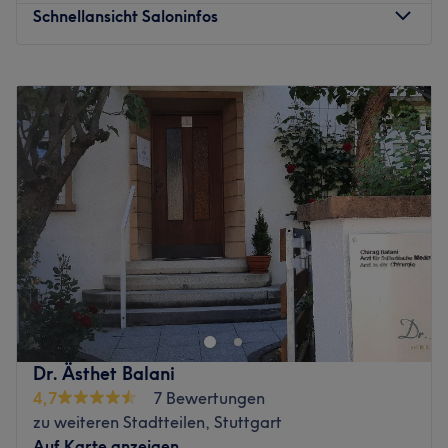
Schnellansicht Saloninfos
Montag
10:00
–
19:00
Dienstag
10:00
–
19:00
Mittwoch
10:00
–
19:00
Donnerstag
10:00
–
19:00
Freitag
10:00
–
19:00
Samstag
10:00
–
17:00
Sonntag
Geschlossen
In meinem kleinen gemütlichen Beauty-Studio erwartet
Sie eine entspannte und persönliche Atmosphäre. Der
stilvoll eingerichtete Raum verfügt über eine komfortable
Behandlungsliege, eine kleine Sitzecke sowie Getränke
für Ihr Wohlbefinden. Ich biete professionelle
Dr. Ästhet Balani
Behandlungen wie Lashlifting, Browlifting, Aquafacial
4,7
7 Bewertungen
und Make-up für jeden Anlass an.
zu weiteren Stadtteilen, Stuttgart
Zurück zur Salonansicht
Auf Karte anzeigen