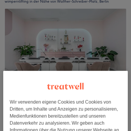
wimpernlifting in der Nähe von Walther-Schreiber-Platz, Berlin
The She Beauty Lounge
4,8
2199 Bewertungen
Wir verwenden eigene Cookies und Cookies von
Akazienkiez, Berlin
Auf Karte anzeigen
Dritten, um Inhalte und Anzeigen zu personalisieren,
Wimpernlifting & färben
Medienfunktionen bereitzustellen und unseren
52 €
1 Std.
Datenverkehr zu analysieren. Wir geben auch
Schnellansicht Saloninfos
Informationen über die Nutzung unserer Webseite an